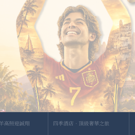
 福羊高照迎誠翔
四季酒店．頂級奢華之旅