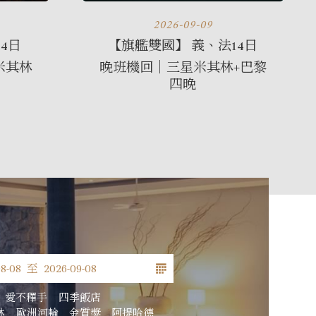
2026-09-09
4日
【旗艦雙國】 義、法14日
米其林
晚班機回｜三星米其林+巴黎
四晚
愛不釋手
四季飯店
林
歐洲河輪
金質獎
阿提哈德