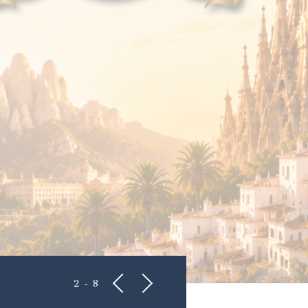
巴黎精選 文華東方
秋季限定 跟著四季去旅
2-8