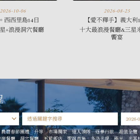
2026-10-06
2026-08-25
。西西里島14日
【愛不釋手】義大利1
星+浪漫洞穴餐廳
十大最浪漫餐廳&三星
饗宴
程
農曆春節團體
升等
市場獨家
達人領隊
逐夢行旅
超值全覽
懸崖餐廳
洞穴餐廳
五星飯店
聖誕市集
多洛米堤
極光
米其