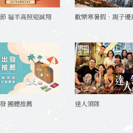
歡樂寒暑假‧親子優
7春節 福羊高照迎誠翔
達人領隊
發 團體推薦