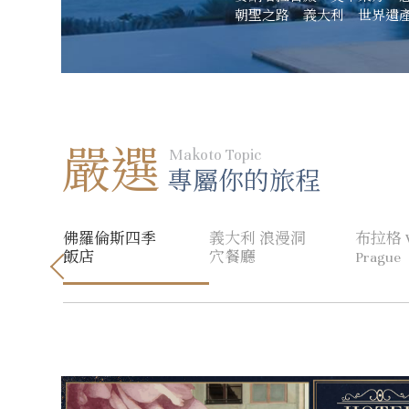
朝聖之路
義大利
世界遺
嚴選
Makoto Topic
專屬你的旅程
飯
佛羅倫斯四季
義大利 浪漫洞
布拉格 
飯店
穴餐廳
Prague