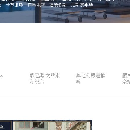
產
卡布里島
白馬飯店
連續假期
尼斯嘉年華
W
慕尼黑 文華東
奧地利嚴選推
羅
方飯店
薦
奈