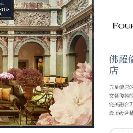
佛羅倫
店
五星飯店
文藝復興
完美融合
最頂級奢