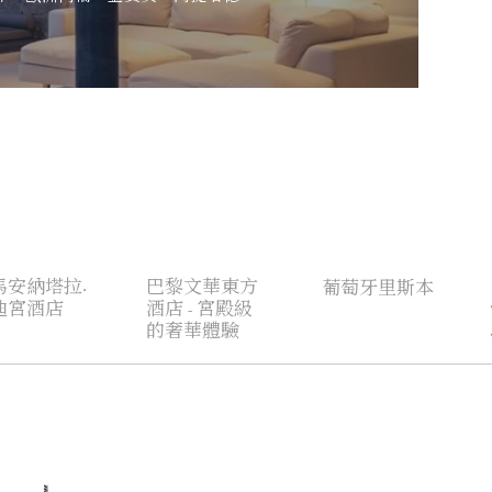
馬安納塔拉·
巴黎文華東方
葡萄牙里斯本
迪宮酒店
酒店 - 宮殿級
的奢華體驗