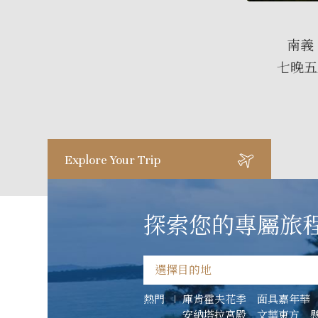
南義
七晚五
Explore Your Trip
探索您的專屬旅
庫肯霍夫花季
面具嘉年華
熱門
安納塔拉宮殿
文華東方