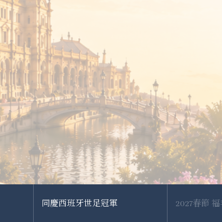
同慶西班牙世足冠軍
2027春節