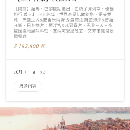
【阿酋】羅馬、巴黎雙點進出、巴黎子彈列車、優雅
旅行 義大利:四大名城、世界奇景比薩斜塔、絕美雙
城：天空之城&聖吉米納諾 深度南法:蔚藍海岸&普羅
旺斯、巴黎雙宮：羅浮宮&凡爾賽宮、巴黎三天三夜
雙國道地風味料理、塞納河遊船晚宴、艾菲爾鐵塔景
觀餐廳
182,800
起
10
8
22
更多內容