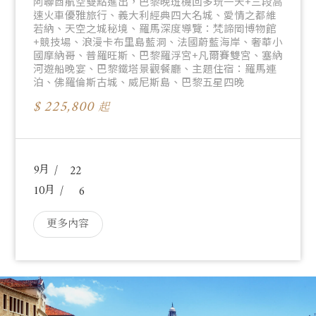
阿聯酋航空雙點進出，巴黎晚班機回多玩一天+三段高
速火車優雅旅行、義大利經典四大名城、愛情之都維
若納、天空之城秘境、羅馬深度導覽：梵諦岡博物館
+競技場、浪漫卡布里島藍洞、法國蔚藍海岸、奢華小
國摩納哥、普羅旺斯、巴黎羅浮宮+凡爾賽雙宮、塞納
河遊船晚宴、巴黎鐵塔景觀餐廳、主題住宿：羅馬連
泊、佛羅倫斯古城、威尼斯島、巴黎五星四晚
225,800
起
9
22
10
6
更多內容