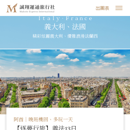
出團表
Ｉｔａｌｙ‧Ｆｒａｎｃｅ
義大利、法國
精彩炫麗義大利、優雅浪漫法蘭西
阿酋｜晚班機回、多玩一天
【逐夢行旅】義法13日