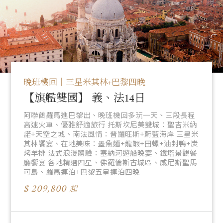
晚班機回｜三星米其林+巴黎四晚
【旗艦雙國】 義、法14日
阿聯酋羅馬進巴黎出、晚班機回多玩一天、三段長程
高速火車、優雅舒適旅行 托斯坎尼美雙城：聖吉米納
諾+天空之城、南法風情：普羅旺斯+蔚藍海岸 三星米
其林饗宴、在地美味：墨魚麵+龍蝦+田螺+油封鴨+炭
烤羊排 法式浪漫體驗：塞納河遊船晚宴、鐵塔景觀餐
廳饗宴 各地精選四星、佛羅倫斯古城區、威尼斯聖馬
可島、羅馬連泊+巴黎五星連泊四晚
209,800
起