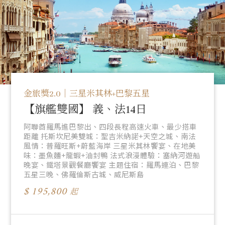
金旅獎2.0｜三星米其林+巴黎五星
【旗艦雙國】 義、法14日
阿聯酋羅馬進巴黎出、四段長程高速火車、最少搭車
距離 托斯坎尼美雙城：聖吉米納諾+天空之城、南法
風情：普羅旺斯+蔚藍海岸 三星米其林饗宴、在地美
味：墨魚麵+龍蝦+油封鴨 法式浪漫體驗：塞納河遊船
晚宴、鐵塔景觀餐廳饗宴 主題住宿：羅馬連泊、巴黎
五星三晚、佛羅倫斯古城、威尼斯島
195,800
起