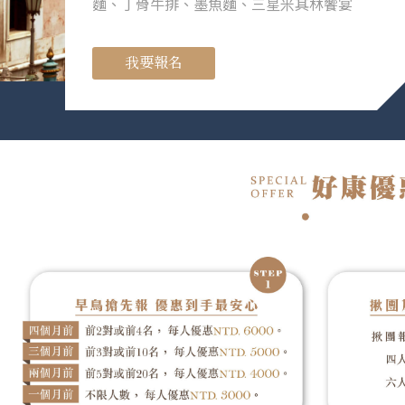
麵、丁骨牛排、墨魚麵、三星米其林饗宴
我要報名