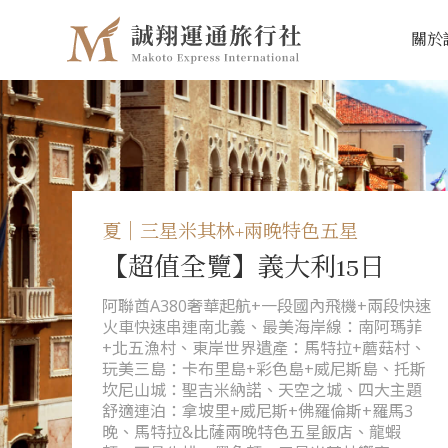
關於
夏｜三星米其林+兩晚特色五星
【超值全覽】義大利15日
阿聯酋A380奢華起航+一段國內飛機+兩段快速
火車快速串連南北義、最美海岸線：南阿瑪菲
+北五漁村、東岸世界遺產：馬特拉+蘑菇村、
玩美三島：卡布里島+彩色島+威尼斯島、托斯
坎尼山城：聖吉米納諾、天空之城、四大主題
舒適連泊：拿坡里+威尼斯+佛羅倫斯+羅馬3
晚、馬特拉&比薩兩晚特色五星飯店、龍蝦