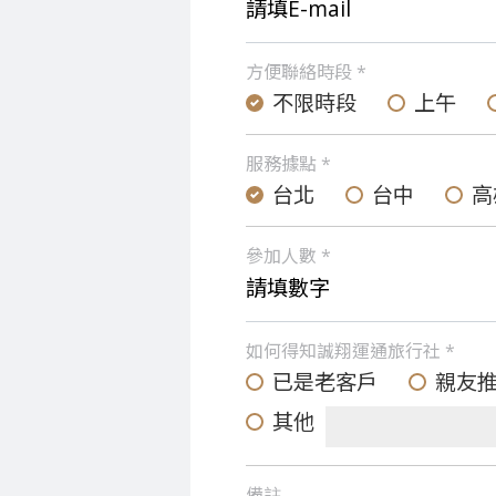
方便聯絡時段 *
不限時段
上午
服務據點 *
台北
台中
高
參加人數 *
如何得知誠翔運通旅行社 *
已是老客戶
親友
其他
備註