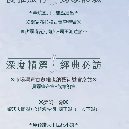
※華航直飛，雙點進出※
※獨家布拉格古董車體驗※
※伏爾塔瓦河遊船+國王湖遊船※
※
市場獨家首創維也納藝術雙宮之旅
※
貝爾維帝宮+熊布朗宮
※
夢幻三湖
※
聖沃夫岡湖+哈斯塔特湖+國王湖（上＆下湖）
※庫倫諾夫中世紀小鎮※