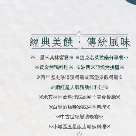
※
二星米其林饗宴
※ ※捷克名菜歡樂分享餐※
※黃金烤鴨料理※ ※波西米亞燒烤拼盤※
※
百年歷史修道院餐廳或高堡景觀餐廳
※
※網紅超人氣豬肋排料理※
※
米其林推薦料理或高帽子美食餐廳
※
※
白馬酒店晚宴或湖區料理
※
※
中古世紀變裝晚宴
※
※
小城區五星飯店精緻料理
※