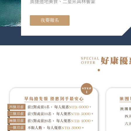
奧捷道地美食、二星米其林饗宴
我要報名