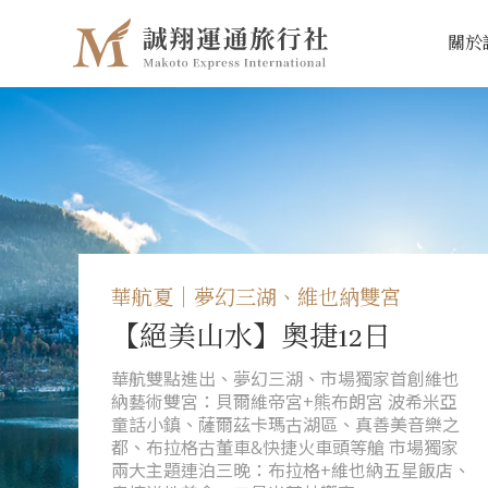
關於
華航夏｜夢幻三湖、維也納雙宮
【絕美山水】奧捷12日
華航雙點進出、夢幻三湖、市場獨家首創維也
納藝術雙宮：貝爾維帝宮+熊布朗宮 波希米亞
童話小鎮、薩爾茲卡瑪古湖區、真善美音樂之
都、布拉格古董車&快捷火車頭等艙 市場獨家
兩大主題連泊三晚：布拉格+維也納五星飯店、