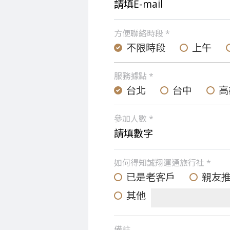
方便聯絡時段 *
不限時段
上午
服務據點 *
台北
台中
高
參加人數 *
如何得知誠翔運通旅行社 *
已是老客戶
親友
其他
備註