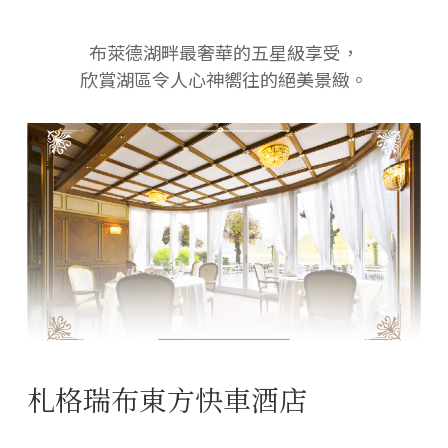
布萊德湖畔最奢華的五星級享受，
欣賞湖區令人心神嚮往的絕美景緻。
札格瑞布東方快車酒店