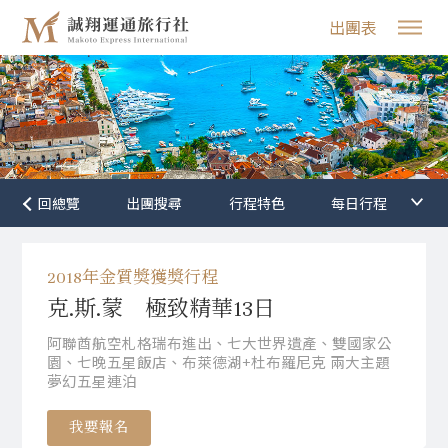
出團表
行程特色
2018年金質獎獲獎行程
克.斯.蒙 極致精華13日
阿聯酋航空札格瑞布進出、七大世界遺產、雙國家公
園、七晚五星飯店、布萊德湖+杜布羅尼克 兩大主題
夢幻五星連泊
我要報名