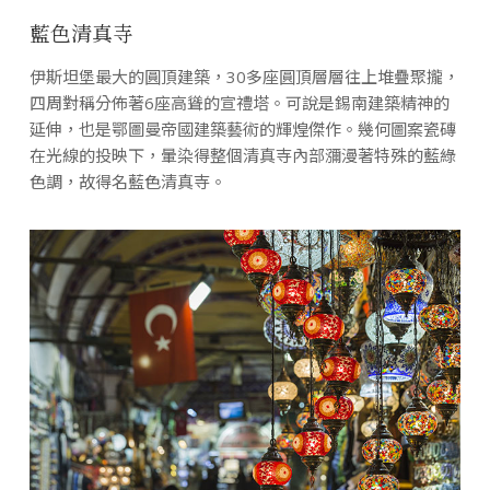
藍色清真寺
伊斯坦堡最大的圓頂建築，30多座圓頂層層往上堆疊聚攏，
四周對稱分佈著6座高聳的宣禮塔。可說是錫南建築精神的
延伸，也是鄂圖曼帝國建築藝術的輝煌傑作。幾何圖案瓷磚
在光線的投映下，暈染得整個清真寺內部瀰漫著特殊的藍綠
色調，故得名藍色清真寺。