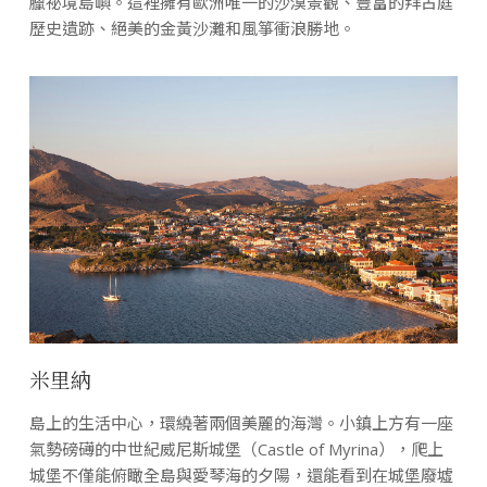
臘祕境島嶼。這裡擁有歐洲唯一的沙漠景觀、豐富的拜占庭
歷史遺跡、絕美的金黃沙灘和風箏衝浪勝地。
米里納
島上的生活中心，環繞著兩個美麗的海灣。小鎮上方有一座
氣勢磅礡的中世紀威尼斯城堡（Castle of Myrina），爬上
城堡不僅能俯瞰全島與愛琴海的夕陽，還能看到在城堡廢墟