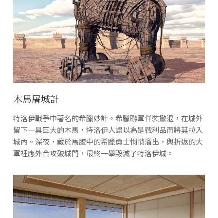
木馬屠城計
特洛伊戰爭中著名的希臘妙計。希臘聯軍佯裝撤退，在城外
留下一具巨大的木馬，特洛伊人誤以為是戰利品而將其拉入
城內。深夜，藏於馬腹中的希臘勇士悄悄溜出，與折返的大
軍裡應外合攻破城門，最終一舉毀滅了特洛伊城。