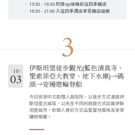
15:30 - 16:30 阿酋vip接機前往四季飯店
16:30 - 21:00 入住四季酒店享受飯店設施
3
伊斯坦堡徒步觀光(藍色清真寺、
10
03
聖索菲亞大教堂、地下水庫)→碼
頭→安縵遊輪登船
今日安排中文助理人員陪同，以徒步方式漫遊伊
斯坦堡古城區，以完全不同的旅遊方式認識伊斯
坦堡城市，依個人喜好方式品嘗當地風味及享受
購物樂趣。