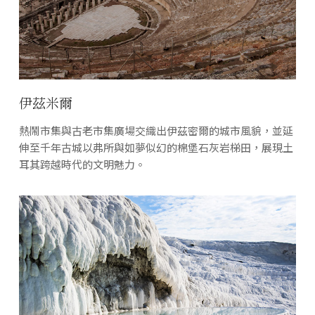
伊茲米爾
熱鬧市集與古老市集廣場交織出伊茲密爾的城市風貌，並延
伸至千年古城以弗所與如夢似幻的棉堡石灰岩梯田，展現土
耳其跨越時代的文明魅力。