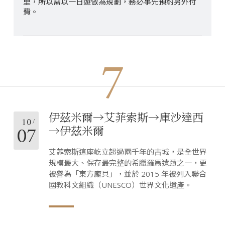
里，所以需以一日遊做為規劃，務必事先預約另外付
費。
7
伊茲米爾→艾菲索斯→庫沙達西
10
07
→伊茲米爾
艾菲索斯這座屹立超過兩千年的古城，是全世界
規模最大、保存最完整的希臘羅馬遺蹟之一，更
被譽為「東方龐貝」，並於 2015 年被列入聯合
國教科文組織（UNESCO）世界文化遺產。