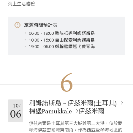
海上生活體驗
旅遊時間預計表
06:00 - 19:00 輪船抵達利姆諾斯島
10:00 - 15:00 自由探索利姆諾斯島
19:00 - 06:00 郵輪繼續巡弋愛琴海
6
利姆諾斯島 ~ 伊茲米爾(土耳其)→
10
06
棉堡Pamukkale→伊茲米爾
伊茲密爾是土耳其第三大城與第二大港，位於愛
琴海伊茲密爾灣東南角。作為西亞愛琴海地區的