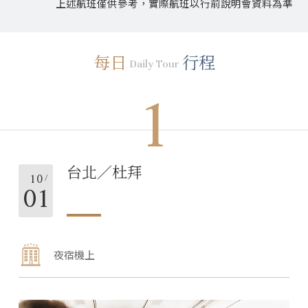
上述航班僅供參考，實際航班以行前說明會資料為準
每日
行程
Daily Tour
1
台北／杜拜
10
01
夜宿機上