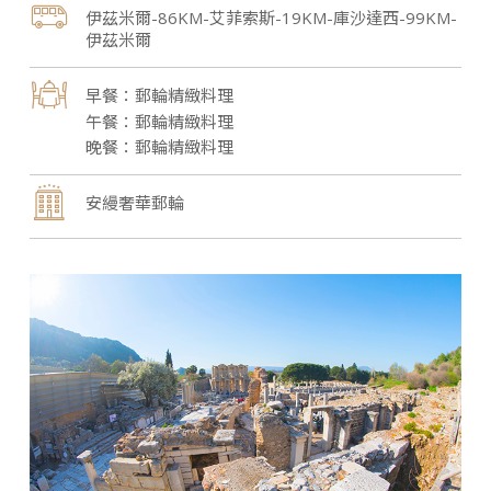
伊茲米爾-86KM-艾菲索斯-19KM-庫沙達西-99KM-
伊茲米爾
郵輪精緻料理
郵輪精緻料理
郵輪精緻料理
安縵奢華郵輪