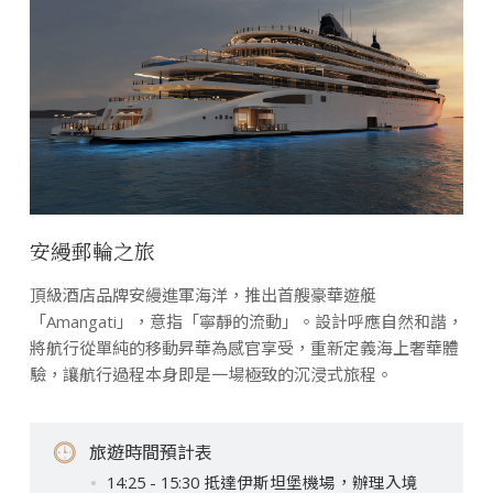
安縵郵輪之旅
頂級酒店品牌安縵進軍海洋，推出首艘豪華遊艇
「Amangati」，意指「寧靜的流動」。設計呼應自然和諧，
將航行從單純的移動昇華為感官享受，重新定義海上奢華體
驗，讓航行過程本身即是一場極致的沉浸式旅程。
旅遊時間預計表
14:25 - 15:30 抵達伊斯坦堡機場，辦理入境