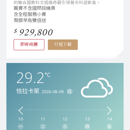
的聯合國教科文組織奇觀引領著米科諾斯島。
團費不含國際段機票
含全程服務小費
限額早鳥雙倍送
929,800
即將成團
行程下載
29.2
28.3
27.4
28.3
37.4
32.7
°C
°C
°C
°C
°C
°C
恰拉卡萊
米克諾斯
伊斯坦堡
利姆諾斯島
伊茲米爾
希俄斯島
日
日
日
日
日
日
2026-08-09
2026-08-09
2026-08-09
2026-08-09
2026-08-09
2026-08-09
10
10
10
10
10
10
11
11
11
11
11
11
12
12
12
12
12
12
13
13
13
13
13
13
14
14
14
14
14
14
一
一
一
一
一
一
二
二
二
二
二
二
三
三
三
三
三
三
四
四
四
四
四
四
五
五
五
五
五
五