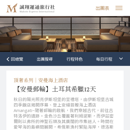
出團表
行程特色
頂奢系列｜安曼海上酒店
【安曼郵輪】土耳其希臘12天
秋日的陽光照亮伊斯坦堡的宣禮塔，由伊斯坦堡古城
四季飯店揭開序幕、登上安縵首艘海上酒店
Amangati~隨著郵輪的啟航，我們穿越古代，前往古
特洛伊的遺跡。金色沙丘覆蓋著利姆諾斯，而伊茲密
爾則以弗所的神聖石頭及其廣闊的市集迷人。時間在
愛琴海的島嶼間展開，希俄斯漁村緊貼海岸，德洛斯