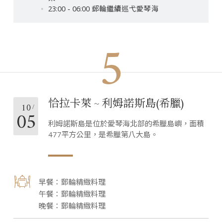
23:00 - 06:00 郵輪繼續巡弋愛琴海
5
恰拉卡萊 ~ 利姆諾斯島(希臘)
10
05
利姆諾斯島是位於愛琴海北部的希臘島嶼，面積
477平方公里，是希臘第八大島。
郵輪精緻料理
郵輪精緻料理
郵輪精緻料理