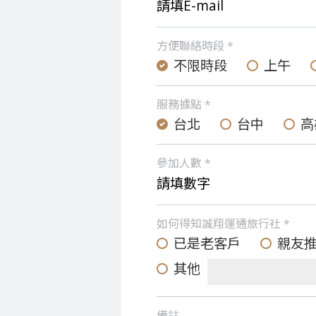
方便聯絡時段 *
不限時段
上午
服務據點 *
台北
台中
高
參加人數 *
如何得知誠翔運通旅行社 *
已是老客戶
親友
其他
備註