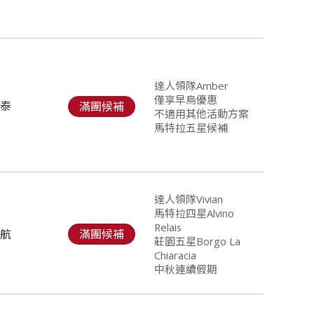
達人領隊Amber
僅享早鳥優惠
國泰
滿團候補
不適用其他活動方案
馬特拉五星候補
達人領隊Vivian
馬特拉四星Alvino
Relais
華航
滿團候補
莊園五星Borgo La
Chiaracia
中秋連續假期