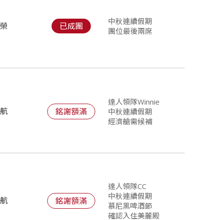
中秋連續假期
長榮
已成團
團位最後兩席
達人領隊Winnie
華航
銘謝額滿
中秋連續假期
經濟艙需候補
達人領隊CC
中秋連續假期
華航
銘謝額滿
慕尼黑啤酒節
確認入住美麗殿