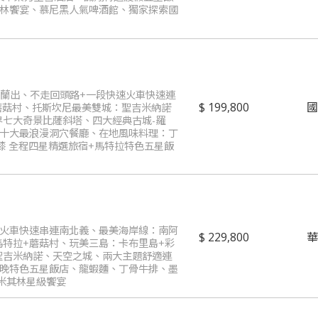
其林饗宴、慕尼黑人氣啤酒館、獨家探索國
米蘭出、不走回頭路+一段快速火車快速連
199,800
蘑菇村、托斯坎尼最美雙城：聖吉米納諾
界七大奇景比薩斜塔、四大經典古城-羅
界十大最浪漫洞穴餐廳、在地風味料理：丁
膝 全程四星精選旅宿+馬特拉特色五星飯
速火車快速串連南北義、最美海岸線：南阿
229,800
馬特拉+蘑菇村、玩美三島：卡布里島+彩
聖吉米納諾、天空之城、兩大主題舒適連
兩晚特色五星飯店、龍蝦麵、丁骨牛排、墨
米其林星級饗宴