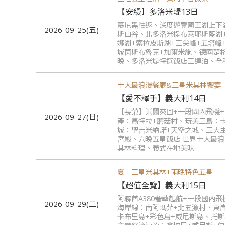
【安縵】多洛米堤13日
慕尼黑往返、深度遊覽國王湖上下
2026-09-25(五)
斯山谷、北多洛米提布萊耶斯藍湖
娜湖+索拉皮斯湖+三尖峰+五塔峰
城茵斯布魯克+加爾米施、德國楚
晚、多洛米堤特選飯店三連泊、全
十大最浪漫餐廳&三星米其林饗宴
【愛不釋手】義大利14日
【長榮】米蘭來回+一段國內飛機
2026-09-27(日)
產：馬特拉+蘑菇村、玩美三島：
城：聖吉米納諾+天空之城、三大
宮殿、六晚五星飯店 世界十大最
其林料理、義式在地美味
夏｜三星米其林+兩晚特色五星
【超值全覽】義大利15日
阿聯酋A380奢華起航+一段國內
2026-09-29(二)
海岸線：南阿瑪菲+北五漁村、東
卡布里島+彩色島+威尼斯島、托