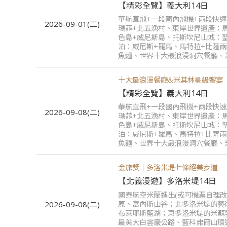
【精彩全覽】義大利14日
華航直飛+一段國內飛機+兩段快
2026-09-01(二)
瑪菲+北五漁村、東岸世界遺產：
色島+威尼斯島、托斯坎尼山城：
泊：威尼斯+羅馬、馬特拉+比薩
魚麵、世界十大最浪漫洞穴餐廳、
十大最浪漫餐廳&米其林星級饗宴
【精彩全覽】義大利14日
華航直飛+一段國內飛機+兩段快
2026-09-08(二)
瑪菲+北五漁村、東岸世界遺產：
色島+威尼斯島、托斯坎尼山城：
泊：威尼斯+羅馬、馬特拉+比薩
魚麵、世界十大最浪漫洞穴餐廳、
金旅獎｜多洛米堤七條絕美步道
【北義漫遊】多洛米堤14日
國泰航空米蘭進出(或可機票自理
原、富內斯山谷；北多洛米堤的藝
2026-09-08(二)
布萊耶斯藍湖；東多洛米堤的米蘇
最美大白雲巖公路、藍科弗爾山環