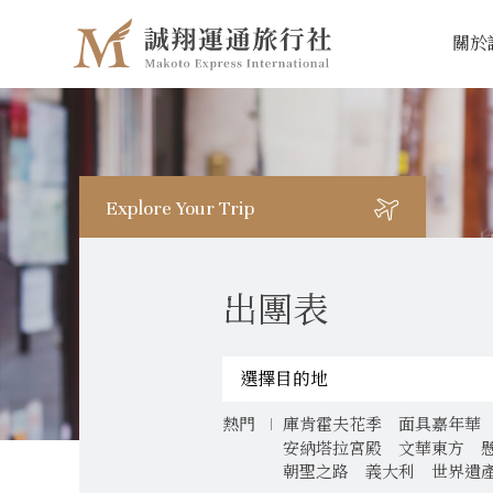
關於
Explore Your Trip
出團表
庫肯霍夫花季
面具嘉年華
熱門
安納塔拉宮殿
文華東方
朝聖之路
義大利
世界遺