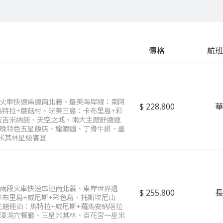
價格
航
速火車快速串連南北義、最美海岸線：南阿
228,800
馬特拉+蘑菇村、玩美三島：卡布里島+彩
聖吉米納諾、天空之城、兩大主題舒適連
兩晚特色五星飯店、龍蝦麵、丁骨牛排、墨
米其林星級饗宴
+兩段火車快速串連南北義、東岸世界遺
255,800
卡布里島+威尼斯+彩色島、托斯坎尼山
主題連泊：馬特拉+威尼斯+羅馬安納塔拉
浪漫洞穴餐廳、三星米其林、百花宮一星米