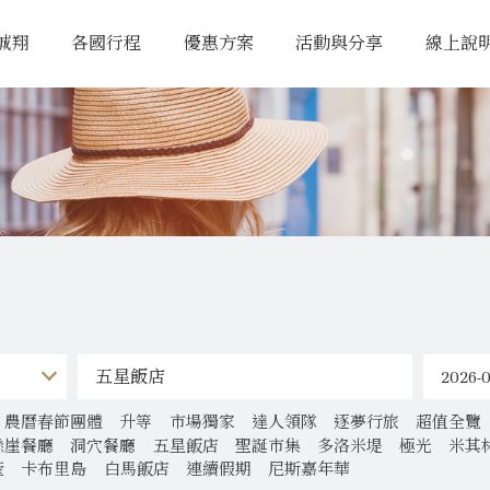
誠翔
各國行程
優惠方案
活動與分享
線上說
農曆春節團體
升等
市場獨家
達人領隊
逐夢行旅
超值全覽
懸崖餐廳
洞穴餐廳
五星飯店
聖誕市集
多洛米堤
極光
米其
產
卡布里島
白馬飯店
連續假期
尼斯嘉年華