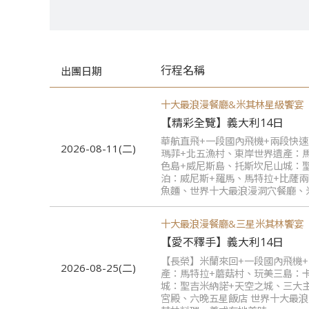
行程名稱
出團日期
十大最浪漫餐廳&米其林星級饗宴
【精彩全覽】義大利14日
華航直飛+一段國內飛機+兩段快
2026-08-11(二)
瑪菲+北五漁村、東岸世界遺產：
色島+威尼斯島、托斯坎尼山城：
泊：威尼斯+羅馬、馬特拉+比薩
魚麵、世界十大最浪漫洞穴餐廳、
十大最浪漫餐廳&三星米其林饗宴
【愛不釋手】義大利14日
【長榮】米蘭來回+一段國內飛機
2026-08-25(二)
產：馬特拉+蘑菇村、玩美三島：
城：聖吉米納諾+天空之城、三大
宮殿、六晚五星飯店 世界十大最