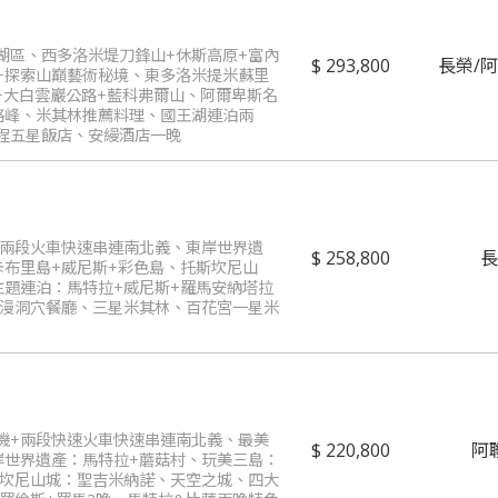
湖區、西多洛米堤刀鋒山+休斯高原+富內
293,800
長榮/
+探索山巔藝術秘境、東多洛米提米蘇里
+大白雲巖公路+藍科弗爾山、阿爾卑斯名
格峰、米其林推薦料理、國王湖連泊兩
程五星飯店、安縵酒店一晚
+兩段火車快速串連南北義、東岸世界遺
258,800
卡布里島+威尼斯+彩色島、托斯坎尼山
主題連泊：馬特拉+威尼斯+羅馬安納塔拉
浪漫洞穴餐廳、三星米其林、百花宮一星米
飛機+兩段快速火車快速串連南北義、最美
220,800
阿
岸世界遺產：馬特拉+蘑菇村、玩美三島：
斯坎尼山城：聖吉米納諾、天空之城、四大