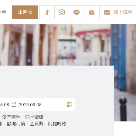
出團表
明會
線上諮詢
愛不釋手
四季飯店
林
歐洲河輪
金質獎
阿提哈德