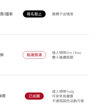
阿酋/國泰
報名截止
團費不含機票
達人領隊Eric Chou
長榮
銘謝額滿
雙十連續假期
達人領隊Yudy
聯酋
已成團
可享早鳥優惠
不適用其他活動方案