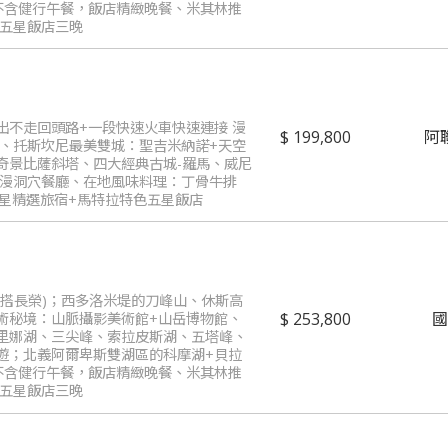
不含健行午餐，飯店精緻晚餐、米其林推
選五星飯店三晚
出不走回頭路+一段快速火車快速連接 漫
199,800
阿
村、托斯坎尼最美雙城：聖吉米納諾+天空
奇景比薩斜塔、四大經典古城-羅馬、威尼
浪漫洞穴餐廳、在地風味料理：丁骨牛排
四星精選旅宿+馬特拉特色五星飯店
改搭長榮)；西多洛米堤的刀峰山、休斯高
253,800
術秘境：山脈攝影美術館+山岳博物館、
里娜湖、三尖峰、索拉皮斯湖、五塔峰、
遊；北義阿爾卑斯雙湖區的科摩湖+貝拉
不含健行午餐，飯店精緻晚餐、米其林推
選五星飯店三晚