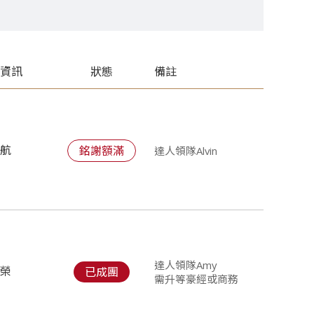
班資訊
狀態
備註
華航
銘謝額滿
達人領隊Alvin
達人領隊Amy
長榮
已成團
需升等豪經或商務