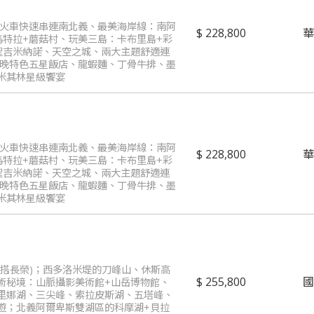
速火車快速串連南北義、最美海岸線：南阿
228,800
馬特拉+蘑菇村、玩美三島：卡布里島+彩
聖吉米納諾、天空之城、兩大主題舒適連
兩晚特色五星飯店、龍蝦麵、丁骨牛排、墨
米其林星級饗宴
速火車快速串連南北義、最美海岸線：南阿
228,800
馬特拉+蘑菇村、玩美三島：卡布里島+彩
聖吉米納諾、天空之城、兩大主題舒適連
兩晚特色五星飯店、龍蝦麵、丁骨牛排、墨
米其林星級饗宴
改搭長榮)；西多洛米堤的刀峰山、休斯高
255,800
術秘境：山脈攝影美術館+山岳博物館、
里娜湖、三尖峰、索拉皮斯湖、五塔峰、
遊；北義阿爾卑斯雙湖區的科摩湖+貝拉