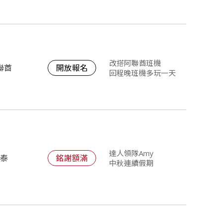
改搭阿聯酋班機
聯酋
開放報名
回程晚班機多玩一天
達人領隊Amy
國泰
銘謝額滿
中秋連續假期