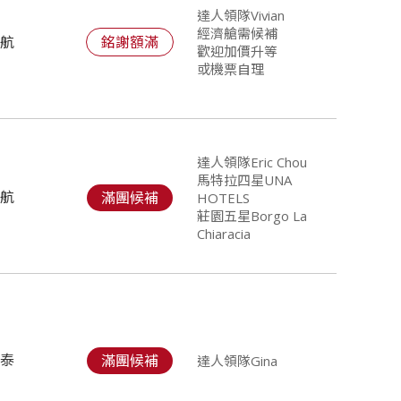
達人領隊Vivian
經濟艙需候補
華航
銘謝額滿
歡迎加價升等
或機票自理
達人領隊Eric Chou
馬特拉四星UNA
華航
滿團候補
HOTELS
莊園五星Borgo La
Chiaracia
國泰
滿團候補
達人領隊Gina