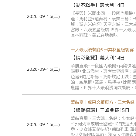
【愛不釋手】義大利14日
【長榮】米蘭來回+一段國內飛機
2026-09-15(二)
產：馬特拉+蘑菇村、玩美三島：
城：聖吉米納諾+天空之城、三大
宮殿、六晚五星飯店 世界十大最
其林料理、義式在地美味
十大最浪漫餐廳&米其林星級饗宴
【精彩全覽】義大利14日
華航直飛+一段國內飛機+兩段快
2026-09-15(二)
瑪菲+北五漁村、東岸世界遺產：
色島+威尼斯島、托斯坎尼山城：
泊：威尼斯+羅馬、馬特拉+比薩
魚麵、世界十大最浪漫洞穴餐廳、
華航夏｜盧森文華東方、三大名峰
【驚艷德瑞】三峰典藏15日
華航直飛、三大瑞士名峰：少女峰
+冰河列車或瑞士國鐵+ICE快速
2026-09-15(二)
堡、少女峰艾格快線+齒軌列車 
&少女峰地區連泊、獨家入住盧森