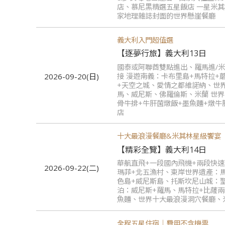
店、慕尼黑精選五星飯店 一星米
家地理雜誌封面的世界懸崖餐廳
義大利入門超值選
【逐夢行旅】義大利13日
國泰或阿聯酋雙點進出、羅馬進/
接 漫遊南義：卡布里島+馬特拉+
2026-09-20(日)
+天空之城、愛情之都維諾納、世
馬、威尼斯、佛羅倫斯、米蘭 世
骨牛排+牛肝菌燉飯+墨魚麵+燉牛
店
十大最浪漫餐廳&米其林星級饗宴
【精彩全覽】義大利14日
華航直飛+一段國內飛機+兩段快
2026-09-22(二)
瑪菲+北五漁村、東岸世界遺產：
色島+威尼斯島、托斯坎尼山城：
泊：威尼斯+羅馬、馬特拉+比薩
魚麵、世界十大最浪漫洞穴餐廳、
全程五星住宿｜費用不含機票