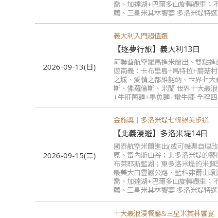
喬、加達湖+巴爾多山旋轉纜車；
薦、三星米其林饗宴 多洛米堤特
義大利入門超值選
【逐夢行旅】義大利13日
阿聯酋航空羅馬進米蘭出、雙點進
2026-09-13(日)
遊南義：卡布里島+馬特拉+蘑菇
之城、愛情之都維諾納、世界七大
斯、佛羅倫斯、米蘭 世界十大最
+牛肝菌麵+墨魚麵+燉牛膝 全程
金旅獎｜多洛米堤七條絕美步道
【北義漫遊】多洛米堤14日
國泰航空米蘭進出(或可機票自理
原、富內斯山谷；北多洛米堤的藝
2026-09-15(二)
布萊耶斯藍湖；東多洛米堤的米蘇
最美大白雲巖公路、藍科弗爾山環
喬、加達湖+巴爾多山旋轉纜車；
薦、三星米其林饗宴 多洛米堤特
十大最浪漫餐廳&三星米其林饗宴