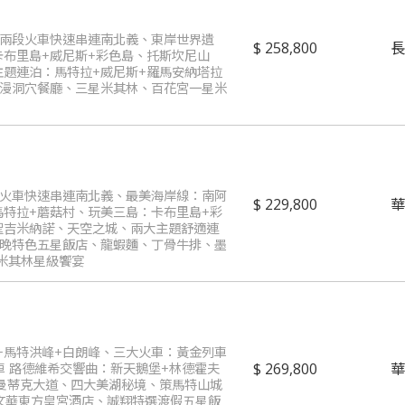
+兩段火車快速串連南北義、東岸世界遺
258,800
卡布里島+威尼斯+彩色島、托斯坎尼山
主題連泊：馬特拉+威尼斯+羅馬安納塔拉
浪漫洞穴餐廳、三星米其林、百花宮一星米
速火車快速串連南北義、最美海岸線：南阿
229,800
馬特拉+蘑菇村、玩美三島：卡布里島+彩
聖吉米納諾、天空之城、兩大主題舒適連
兩晚特色五星飯店、龍蝦麵、丁骨牛排、墨
米其林星級饗宴
+馬特洪峰+白朗峰、三大火車：黃金列車
269,800
火車 路德維希交響曲：新天鵝堡+林德霍夫
羅曼蒂克大道、四大美湖秘境、策馬特山城
文華東方皇宮酒店、誠翔特選渡假五星飯