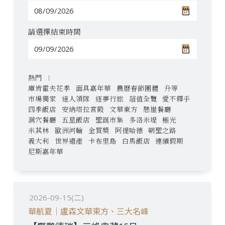
請選擇結束時間
熱門
庫肯霍夫花季
面具嘉年華
農曆春節團體
升等
市場獨家
達人領隊
逐夢行旅
超值全覽
愛不釋手
四季飯店
安納塔拉宮殿
文華東方
懸崖餐廳
洞穴餐廳
五星飯店
聖誕市集
多洛米堤
極光
米其林
歐洲河輪
金質獎
阿提哈德
朝聖之路
義大利
世界遺產
卡布里島
白馬飯店
連續假期
尼斯嘉年華
2026-09-15(二)
華航夏｜盧森文華東方、三大名峰