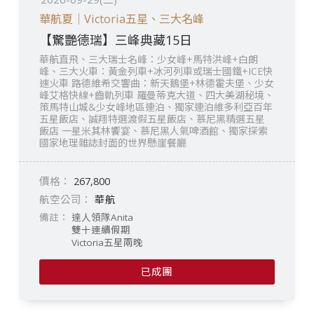
華航夏｜Victoria五星、三大名峰
【驚艷德瑞】三峰典藏15日
華航直飛、三大瑞士名峰：少女峰+馬特洪峰+白朗
峰、三大火車：黃金列車+冰河列車或瑞士國鐵+ICE快
速火車 路德維希交響曲：新天鵝堡+林德霍夫堡、少女
峰艾格快線+齒軌列車 羅曼蒂克大道、四大美湖秘境、
策馬特山城&少女峰地區連泊、獨家連泊維多利亞百年
五星飯店、誠翔特選渡假五星飯店、慕尼黑精選五星
飯店 一星米其林饗宴、慕尼黑人氣啤酒館、獨家探索
國家地理雜誌封面的世界懸崖餐廳
267,800
華航
達人領隊Anita
雙十連續假期
Victoria五星兩晚
已成團