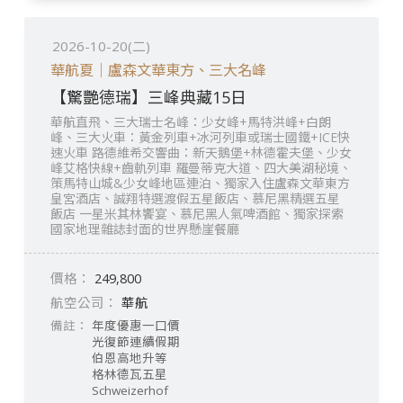
2026-10-20(二)
華航夏｜盧森文華東方、三大名峰
【驚艷德瑞】三峰典藏15日
華航直飛、三大瑞士名峰：少女峰+馬特洪峰+白朗
峰、三大火車：黃金列車+冰河列車或瑞士國鐵+ICE快
速火車 路德維希交響曲：新天鵝堡+林德霍夫堡、少女
峰艾格快線+齒軌列車 羅曼蒂克大道、四大美湖秘境、
策馬特山城&少女峰地區連泊、獨家入住盧森文華東方
皇宮酒店、誠翔特選渡假五星飯店、慕尼黑精選五星
飯店 一星米其林饗宴、慕尼黑人氣啤酒館、獨家探索
國家地理雜誌封面的世界懸崖餐廳
249,800
華航
年度優惠一口價
光復節連續假期
伯恩高地升等
格林德瓦五星
Schweizerhof