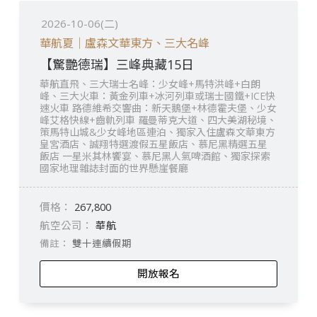
2026-10-06(二)
華航夏｜盧森文華東方、三大名峰
【驚艷德瑞】三峰典藏15日
華航直飛、三大瑞士名峰：少女峰+馬特洪峰+白朗
峰、三大火車：黃金列車+冰河列車或瑞士國鐵+ICE快
速火車 路德維希交響曲：新天鵝堡+林德霍夫堡、少女
峰艾格快線+齒軌列車 羅曼蒂克大道、四大美湖秘境、
策馬特山城&少女峰地區連泊、獨家入住盧森文華東方
皇宮酒店、誠翔特選渡假五星飯店、慕尼黑精選五星
飯店 一星米其林饗宴、慕尼黑人氣啤酒館、獨家探索
國家地理雜誌封面的世界懸崖餐廳
267,800
華航
雙十連續假期
開放報名