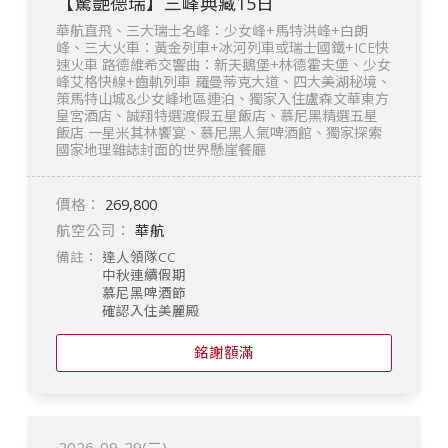
【驚艷德瑞】三峰典藏15日
華航直飛、三大瑞士名峰：少女峰+馬特洪峰+白朗
峰、三大火車：黃金列車+冰河列車或瑞士國鐵+ICE快
速火車 路德維希交響曲：新天鵝堡+林德霍夫堡、少女
峰艾格快線+齒軌列車 羅曼蒂克大道、四大美湖秘境、
策馬特山城&少女峰地區連泊、獨家入住盧森文華東方
皇宮酒店、誠翔特選渡假五星飯店、慕尼黑精選五星
飯店 一星米其林饗宴、慕尼黑人氣啤酒館、獨家探索
國家地理雜誌封面的世界懸崖餐廳
269,800
華航
達人領隊CC
中秋連續假期
慕尼黑啤酒節
確認入住美麗殿
銘謝額滿
2026-09-29(二)