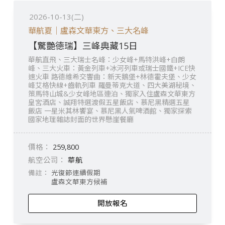
2026-10-13(二)
華航夏｜盧森文華東方、三大名峰
【驚艷德瑞】三峰典藏15日
華航直飛、三大瑞士名峰：少女峰+馬特洪峰+白朗
峰、三大火車：黃金列車+冰河列車或瑞士國鐵+ICE快
速火車 路德維希交響曲：新天鵝堡+林德霍夫堡、少女
峰艾格快線+齒軌列車 羅曼蒂克大道、四大美湖秘境、
策馬特山城&少女峰地區連泊、獨家入住盧森文華東方
皇宮酒店、誠翔特選渡假五星飯店、慕尼黑精選五星
飯店 一星米其林饗宴、慕尼黑人氣啤酒館、獨家探索
國家地理雜誌封面的世界懸崖餐廳
259,800
華航
光復節連續假期
盧森文華東方候補
開放報名