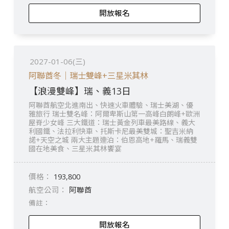
開放報名
2027-01-06(三)
阿聯酋冬｜瑞士雙峰+三星米其林
【浪漫雙峰】瑞、義13日
阿聯酋航空北進南出、快速火車體驗、瑞士美湖、優
雅旅行 瑞士雙名峰：阿爾卑斯山第一高峰白朗峰+歐洲
屋脊少女峰 三大鐵道：瑞士黃金列車最美路線、義大
利國鐵、法拉利快車、托斯卡尼最美雙城：聖吉米納
諾+天空之城 兩大主題連泊：伯恩高地+羅馬、瑞義雙
國在地美食、三星米其林饗宴
193,800
阿聯酋
開放報名