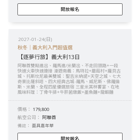
開放報名
2027-01-24(日)
秋冬｜義大利入門超值選
【逐夢行旅】義大利13日
阿聯酋雙點進出、羅馬進/米蘭出、不走回頭路+一段
快速火車快速連接 漫遊南義：馬特拉+蘑菇村+龐貝古
城、托斯坎尼最美雙城：聖吉米納諾+天空之城、七大
奇景比薩斜塔、四大經典古城-羅馬、威尼斯、佛羅倫
斯、米蘭、全程四星優選旅宿 三星米其林饗宴、在地
風味料理：丁骨牛排+牛肝菌燉飯+墨魚麵+龍蝦麵
179,800
阿聯酋
面具嘉年華
開放報名