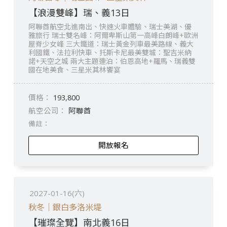
【浪漫雙峰】瑞、義13日
阿聯酋航空北進南出、快速火車體驗、瑞士美湖、優
雅旅行 瑞士雙名峰：阿爾卑斯山第一高峰白朗峰+歐洲
屋脊少女峰 三大鐵道：瑞士黃金列車最美路線、義大
利國鐵、法拉利快車、托斯卡尼最美雙城：聖吉米納
諾+天空之城 兩大主題連泊：伯恩高地+羅馬、瑞義雙
國在地美食、三星米其林饗宴
193,800
阿聯酋
開放報名
2027-01-16(六)
秋冬｜銀白多洛米堤
【璀璨全覽】南北義16日