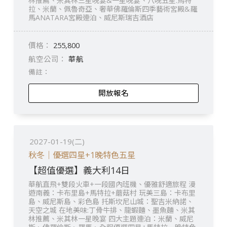
林推薦、米其林三星晚宴&一星晚宴、八晚五星:馬特
拉、米蘭、佩魯奇亞、奢華佛羅倫斯四季藝術宮殿&羅
馬ANATARA宮殿連泊、威尼斯瑞吉酒店
255,800
華航
開放報名
2027-01-19(二)
秋冬｜優選四星+1晚特色五星
【超值優選】義大利14日
華航直飛+雙段火車+一段國內班機、優雅舒適旅程 漫
遊南義：卡布里島+馬特拉+蘑菇村 玩美三島：卡布里
島、威尼斯島、彩色島 托斯坎尼山城：聖吉米納諾、
天空之城 在地美味:丁骨牛排、龍蝦麵、墨魚麵、米其
林推薦、米其林一星晚宴 四大主題連泊：米蘭、威尼