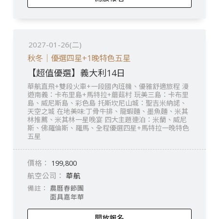
2027-01-26(二)
秋冬｜優選四星+1晚特色五星
【超值優選】義大利14日
華航直飛+雙段火車+一段國內班機、優雅舒適旅程 漫
遊南義：卡布里島+馬特拉+蘑菇村 玩美三島：卡布里
島、威尼斯島、彩色島 托斯坎尼山城：聖吉米納諾、
天空之城 在地美味:丁骨牛排、龍蝦麵、墨魚麵、米其
林推薦、米其林一星晚宴 四大主題連泊：米蘭、威尼
斯、佛羅倫斯、羅馬、全程優選四星+馬特拉一晚特色
五星
199,800
華航
農曆春節團
面具嘉年華
開放報名