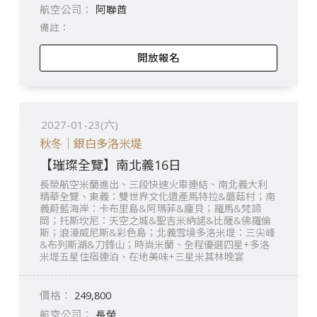
阿聯酋
開放報名
2027-01-23(六)
秋冬｜銀白多洛米堤
【璀璨全覽】南北義16日
長榮航空米蘭進出、三段快速火車連結、南北義大利
精華全覽、東義：雙世界文化遺產馬特拉&蘑菇村；南
義蔚藍海岸：卡布里島&阿瑪菲&龐貝；羅馬&梵諦
岡；托斯坎尼：天空之城&聖吉米納諾&比薩&佛羅倫
斯；浪漫威尼斯&彩色島；北義雪境多洛米堤：三尖峰
&布列斯湖&刀鋒山；時尚米蘭、全程優選四星+多洛
米堤五星住宿連泊、在地美味+三星米其林晚宴
249,800
長榮