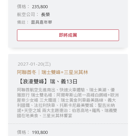
235,800
長榮
面具嘉年華
即將成團
2027-01-20(三)
阿聯酋冬｜瑞士雙峰+三星米其林
【浪漫雙峰】瑞、義13日
阿聯酋航空北進南出、快速火車體驗、瑞士美湖、優
雅旅行 瑞士雙名峰：阿爾卑斯山第一高峰白朗峰+歐洲
屋脊少女峰 三大鐵道：瑞士黃金列車最美路線、義大
利國鐵、法拉利快車、托斯卡尼最美雙城：聖吉米納
諾+天空之城 兩大主題連泊：伯恩高地+羅馬、瑞義雙
國在地美食、三星米其林饗宴
193,800