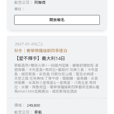
阿聯酋
開放報名
2027-01-05(二)
秋冬｜奢華佛羅倫斯四季連泊
【愛不釋手】義大利14日
華航直飛+雙段火車+一段國內班機、優雅舒適旅程 漫
遊南義：卡布里島+馬特拉+蘑菇村 玩美三島：卡布里
島、威尼斯島、彩色島 托斯坎尼山城：聖吉米納諾、
天空之城 在地美味:丁骨牛排、龍蝦麵、墨魚麵、米其
林推薦、米其林三星晚宴&一星晚宴、八晚五星:馬特
拉、米蘭、佩魯奇亞、奢華佛羅倫斯四季藝術宮殿&羅
馬ANATARA宮殿連泊、威尼斯瑞吉酒店
249,800
華航