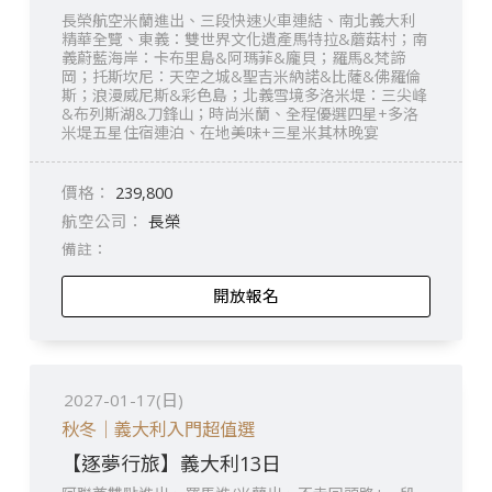
長榮航空米蘭進出、三段快速火車連結、南北義大利
精華全覽、東義：雙世界文化遺產馬特拉&蘑菇村；南
義蔚藍海岸：卡布里島&阿瑪菲&龐貝；羅馬&梵諦
岡；托斯坎尼：天空之城&聖吉米納諾&比薩&佛羅倫
斯；浪漫威尼斯&彩色島；北義雪境多洛米堤：三尖峰
&布列斯湖&刀鋒山；時尚米蘭、全程優選四星+多洛
米堤五星住宿連泊、在地美味+三星米其林晚宴
239,800
長榮
開放報名
2027-01-17(日)
秋冬｜義大利入門超值選
【逐夢行旅】義大利13日