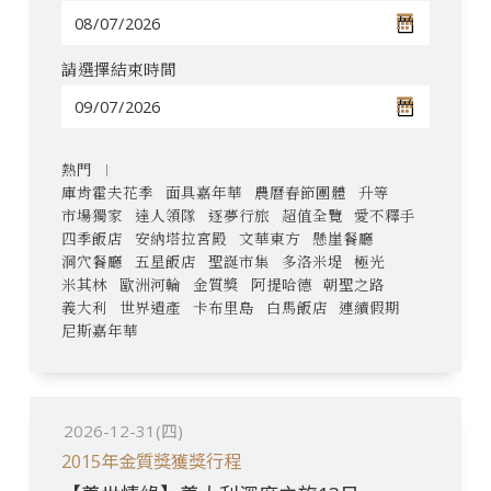
請選擇結束時間
熱門
庫肯霍夫花季
面具嘉年華
農曆春節團體
升等
市場獨家
達人領隊
逐夢行旅
超值全覽
愛不釋手
四季飯店
安納塔拉宮殿
文華東方
懸崖餐廳
洞穴餐廳
五星飯店
聖誕市集
多洛米堤
極光
米其林
歐洲河輪
金質獎
阿提哈德
朝聖之路
義大利
世界遺產
卡布里島
白馬飯店
連續假期
尼斯嘉年華
2026-12-31(四)
2015年金質獎獲獎行程