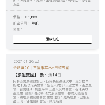
斯、佛羅倫斯、羅馬、全程優選四星+馬特拉一晚特色
五星
189,800
華航
開放報名
2027-01-20(三)
金旅獎2.0｜三星米其林+巴黎五星
【旗艦雙國】 義、法14日
阿聯酋羅馬進巴黎出、四段長程高速火車、最少搭車
距離 托斯坎尼美雙城：聖吉米納諾+天空之城、南法風
情：普羅旺斯+蔚藍海岸 三星米其林饗宴、在地美味：
墨魚麵+龍蝦+油封鴨 法式浪漫體驗：塞納河遊船晚
宴、鐵塔景觀餐廳饗宴 主題住宿：羅馬連泊、巴黎五
星三晚、佛羅倫斯古城、威尼斯島