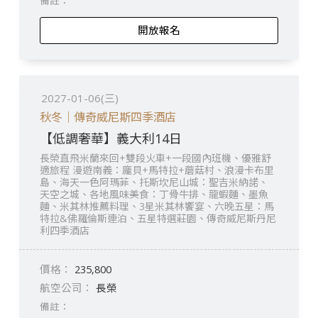
開放報名
2027-01-06(三)
秋冬｜傳奇威尼斯四季酒店
【低調奢華】義大利14日
長榮直飛米蘭來回+雙段火車+一段國內班機、優雅舒
適旅程 漫遊南義：龐貝+馬特拉+蘑菇村、浪漫卡布里
島、海天一色阿瑪菲、托斯坎尼山城：聖吉米納諾、
天空之城、各地風味美食：丁骨牛排、龍蝦麵、墨魚
麵、米其林推薦料理、3星米其林饗宴、六晚五星：馬
特拉&佛羅倫斯連泊、五星特選莊園、傳奇威尼斯丹尼
利四季酒店
235,800
長榮