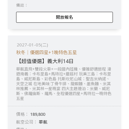
開放報名
2027-01-05(二)
秋冬｜優選四星+1晚特色五星
【超值優選】義大利14日
華航直飛+雙段火車+一段國內班機、優雅舒適旅程 漫
遊南義：卡布里島+馬特拉+蘑菇村 玩美三島：卡布里
島、威尼斯島、彩色島 托斯坎尼山城：聖吉米納諾、
天空之城 在地美味:丁骨牛排、龍蝦麵、墨魚麵、米其
林推薦、米其林一星晚宴 四大主題連泊：米蘭、威尼
斯、佛羅倫斯、羅馬、全程優選四星+馬特拉一晚特色
五星
189,800
華航