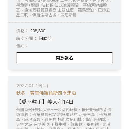
情：普羅旺斯+蔚藍海岸 三星米其林饗宴、在地美味：
墨魚麵+龍蝦+油封鴨 法式浪漫體驗：塞納河遊船晚
宴、鐵塔景觀餐廳饗宴 主題住宿：羅馬連泊、巴黎五
星三晚、佛羅倫斯古城、威尼斯島
208,800
阿聯酋
開放報名
2027-01-19(二)
秋冬｜奢華佛羅倫斯四季連泊
【愛不釋手】義大利14日
華航直飛+雙段火車+一段國內班機、優雅舒適旅程 漫
遊南義：卡布里島+馬特拉+蘑菇村 玩美三島：卡布里
島、威尼斯島、彩色島 托斯坎尼山城：聖吉米納諾、
天空之城 在地美味:丁骨牛排、龍蝦麵、墨魚麵、米其