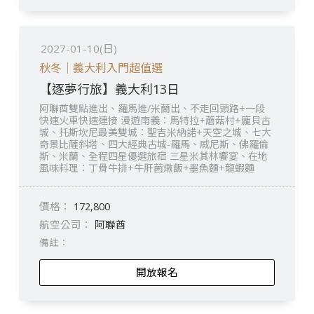
2027-01-10(日)
秋冬｜義大利入門超值選
【逐夢行旅】義大利13日
阿聯酋雙點進出、羅馬進/米蘭出、不走回頭路+一段
快速火車快速連接 漫遊南義：馬特拉+蘑菇村+龐貝古
城、托斯坎尼最美雙城：聖吉米納諾+天空之城、七大
奇景比薩斜塔、四大經典古城-羅馬、威尼斯、佛羅倫
斯、米蘭、全程四星優選旅宿 三星米其林饗宴、在地
風味料理：丁骨牛排+牛肝菌燉飯+墨魚麵+龍蝦麵
172,800
阿聯酋
開放報名