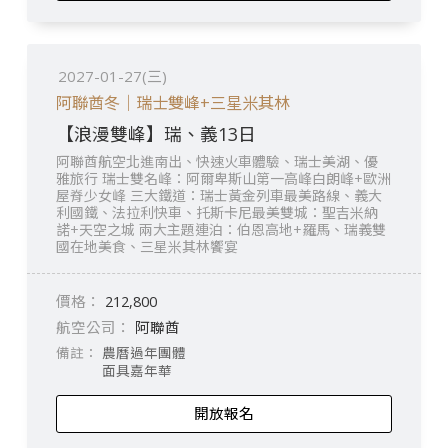
2027-01-27(三)
阿聯酋冬｜瑞士雙峰+三星米其林
【浪漫雙峰】瑞、義13日
阿聯酋航空北進南出、快速火車體驗、瑞士美湖、優
雅旅行 瑞士雙名峰：阿爾卑斯山第一高峰白朗峰+歐洲
屋脊少女峰 三大鐵道：瑞士黃金列車最美路線、義大
利國鐵、法拉利快車、托斯卡尼最美雙城：聖吉米納
諾+天空之城 兩大主題連泊：伯恩高地+羅馬、瑞義雙
國在地美食、三星米其林饗宴
212,800
阿聯酋
農曆過年團體
面具嘉年華
開放報名