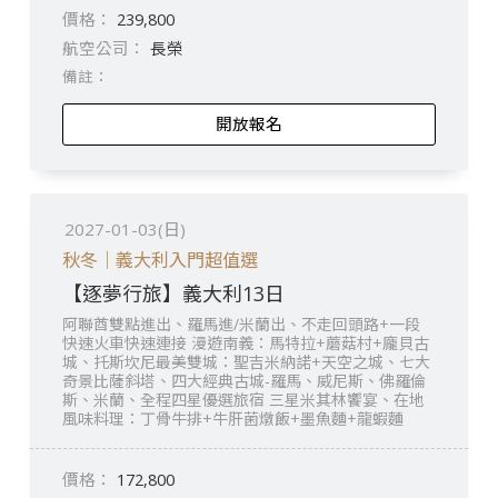
239,800
長榮
開放報名
2027-01-03(日)
秋冬｜義大利入門超值選
【逐夢行旅】義大利13日
阿聯酋雙點進出、羅馬進/米蘭出、不走回頭路+一段
快速火車快速連接 漫遊南義：馬特拉+蘑菇村+龐貝古
城、托斯坎尼最美雙城：聖吉米納諾+天空之城、七大
奇景比薩斜塔、四大經典古城-羅馬、威尼斯、佛羅倫
斯、米蘭、全程四星優選旅宿 三星米其林饗宴、在地
風味料理：丁骨牛排+牛肝菌燉飯+墨魚麵+龍蝦麵
172,800