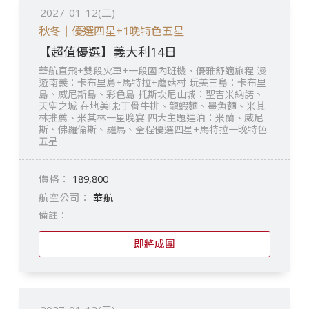
2027-01-12(二)
秋冬｜優選四星+1晚特色五星
【超值優選】義大利14日
華航直飛+雙段火車+一段國內班機、優雅舒適旅程 漫
遊南義：卡布里島+馬特拉+蘑菇村 玩美三島：卡布里
島、威尼斯島、彩色島 托斯坎尼山城：聖吉米納諾、
天空之城 在地美味:丁骨牛排、龍蝦麵、墨魚麵、米其
林推薦、米其林一星晚宴 四大主題連泊：米蘭、威尼
斯、佛羅倫斯、羅馬、全程優選四星+馬特拉一晚特色
五星
189,800
華航
即將成團