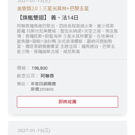
2027-01-13(三)
金旅獎2.0｜三星米其林+巴黎五星
【旗艦雙國】 義、法14日
阿聯酋羅馬進巴黎出、四段長程高速火車、最少搭車
距離 托斯坎尼美雙城：聖吉米納諾+天空之城、南法風
情：普羅旺斯+蔚藍海岸 三星米其林饗宴、在地美味：
墨魚麵+龍蝦+油封鴨 法式浪漫體驗：塞納河遊船晚
宴、鐵塔景觀餐廳饗宴 主題住宿：羅馬連泊、巴黎五
星三晚、佛羅倫斯古城、威尼斯島
198,800
阿聯酋
年度回饋團體
原價205800
即將成團
2027-01-13(三)