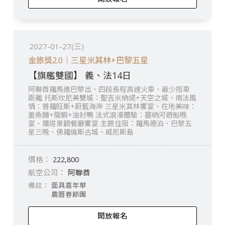
2027-01-27(三)
金旅獎2.0｜三星米其林+巴黎五星
【旗艦雙國】 義、法14日
阿聯酋羅馬進巴黎出、四段長程高速火車、最少搭車
距離 托斯坎尼美雙城：聖吉米納諾+天空之城、南法風
情：普羅旺斯+蔚藍海岸 三星米其林饗宴、在地美味：
墨魚麵+龍蝦+油封鴨 法式浪漫體驗：塞納河遊船晚
宴、鐵塔景觀餐廳饗宴 主題住宿：羅馬連泊、巴黎五
星三晚、佛羅倫斯古城、威尼斯島
222,800
阿聯酋
面具嘉年華
農曆春節團
開放報名