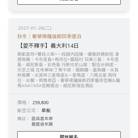
2027-01-26(二)
秋冬｜奢華佛羅倫斯四季連泊
【愛不釋手】義大利14日
華航直飛+雙段火車+一段國內班機、優雅舒適旅程 漫
遊南義：卡布里島+馬特拉+蘑菇村 玩美三島：卡布里
島、威尼斯島、彩色島 托斯坎尼山城：聖吉米納諾、
天空之城 在地美味:丁骨牛排、龍蝦麵、墨魚麵、米其
林推薦、米其林三星晚宴&一星晚宴、八晚五星:馬特
拉、米蘭、佩魯奇亞、奢華佛羅倫斯四季藝術宮殿&羅
馬ANATARA宮殿連泊、威尼斯瑞吉酒店
259,800
華航
面具嘉年華
農曆過年團
開放報名