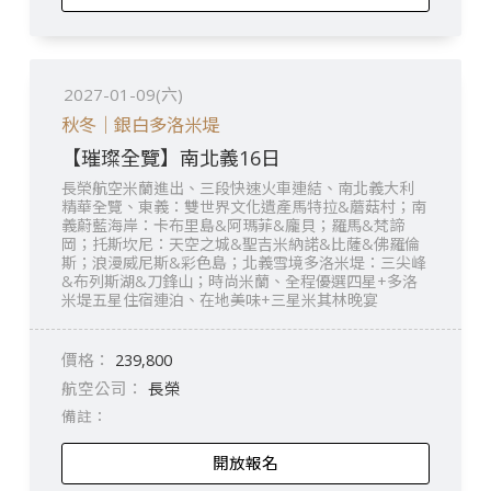
2027-01-09(六)
秋冬｜銀白多洛米堤
【璀璨全覽】南北義16日
長榮航空米蘭進出、三段快速火車連結、南北義大利
精華全覽、東義：雙世界文化遺產馬特拉&蘑菇村；南
義蔚藍海岸：卡布里島&阿瑪菲&龐貝；羅馬&梵諦
岡；托斯坎尼：天空之城&聖吉米納諾&比薩&佛羅倫
斯；浪漫威尼斯&彩色島；北義雪境多洛米堤：三尖峰
&布列斯湖&刀鋒山；時尚米蘭、全程優選四星+多洛
米堤五星住宿連泊、在地美味+三星米其林晚宴
239,800
長榮
開放報名