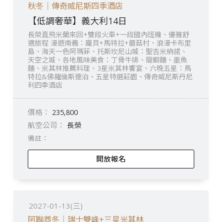
秋冬｜傳奇威尼斯四季酒店
【低調奢華】義大利14日
長榮直飛米蘭來回+雙段火車+一段國內班機、優雅舒
適旅程 漫遊南義：龐貝+馬特拉+蘑菇村、浪漫卡布里
島、海天一色阿瑪菲、托斯坎尼山城：聖吉米納諾、
天空之城、各地風味美食：丁骨牛排、龍蝦麵、墨魚
麵、米其林推薦料理、3星米其林饗宴、六晚五星：馬
特拉&佛羅倫斯連泊、五星特選莊園、傳奇威尼斯丹尼
利四季酒店
235,800
長榮
開放報名
2027-01-13(三)
阿聯酋冬｜瑞士雙峰+三星米其林