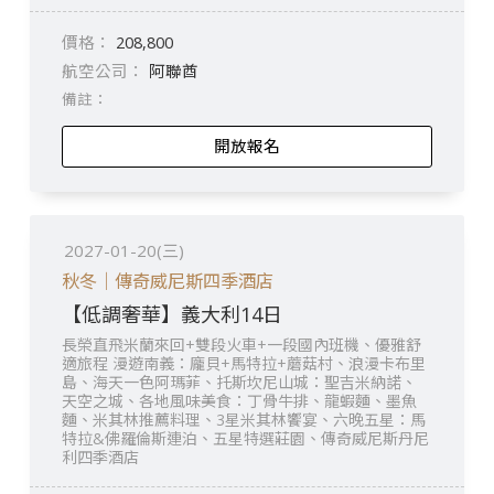
208,800
阿聯酋
開放報名
2027-01-20(三)
秋冬｜傳奇威尼斯四季酒店
【低調奢華】義大利14日
長榮直飛米蘭來回+雙段火車+一段國內班機、優雅舒
適旅程 漫遊南義：龐貝+馬特拉+蘑菇村、浪漫卡布里
島、海天一色阿瑪菲、托斯坎尼山城：聖吉米納諾、
天空之城、各地風味美食：丁骨牛排、龍蝦麵、墨魚
麵、米其林推薦料理、3星米其林饗宴、六晚五星：馬
特拉&佛羅倫斯連泊、五星特選莊園、傳奇威尼斯丹尼
利四季酒店