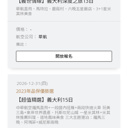
【義世情緣】義大利深度之旅13日
華航直飛、馬特拉、蘑菇村、六晚五星飯店、3+1星米
其林美食
-
華航
開放報名
2026-12-31(四)
2023年品保優旅選
【超值精選】義大利15日
中華航空羅馬直飛+一段國內班機+兩段快速火車 玩美
三島+東岸世界遺產、托斯坎尼山城 一星米其林+米其
林推薦料理、道地風味美食 三大主題連泊：羅馬三
晚、阿瑪菲+威尼斯兩晚