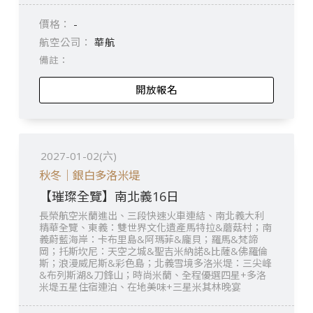
-
華航
開放報名
2027-01-02(六)
秋冬｜銀白多洛米堤
【璀璨全覽】南北義16日
長榮航空米蘭進出、三段快速火車連結、南北義大利
精華全覽、東義：雙世界文化遺產馬特拉&蘑菇村；南
義蔚藍海岸：卡布里島&阿瑪菲&龐貝；羅馬&梵諦
岡；托斯坎尼：天空之城&聖吉米納諾&比薩&佛羅倫
斯；浪漫威尼斯&彩色島；北義雪境多洛米堤：三尖峰
&布列斯湖&刀鋒山；時尚米蘭、全程優選四星+多洛
米堤五星住宿連泊、在地美味+三星米其林晚宴