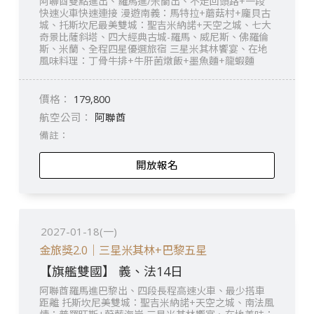
阿聯酋雙點進出、羅馬進/米蘭出、不走回頭路+一段
快速火車快速連接 漫遊南義：馬特拉+蘑菇村+龐貝古
城、托斯坎尼最美雙城：聖吉米納諾+天空之城、七大
奇景比薩斜塔、四大經典古城-羅馬、威尼斯、佛羅倫
斯、米蘭、全程四星優選旅宿 三星米其林饗宴、在地
風味料理：丁骨牛排+牛肝菌燉飯+墨魚麵+龍蝦麵
179,800
阿聯酋
開放報名
2027-01-18(一)
金旅獎2.0｜三星米其林+巴黎五星
【旗艦雙國】 義、法14日
阿聯酋羅馬進巴黎出、四段長程高速火車、最少搭車
距離 托斯坎尼美雙城：聖吉米納諾+天空之城、南法風