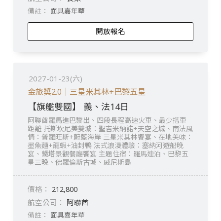
面具嘉年華
開放報名
2027-01-23(六)
金旅獎2.0｜三星米其林+巴黎五星
【旗艦雙國】 義、法14日
阿聯酋羅馬進巴黎出、四段長程高速火車、最少搭車
距離 托斯坎尼美雙城：聖吉米納諾+天空之城、南法風
情：普羅旺斯+蔚藍海岸 三星米其林饗宴、在地美味：
墨魚麵+龍蝦+油封鴨 法式浪漫體驗：塞納河遊船晚
宴、鐵塔景觀餐廳饗宴 主題住宿：羅馬連泊、巴黎五
星三晚、佛羅倫斯古城、威尼斯島
212,800
阿聯酋
面具嘉年華