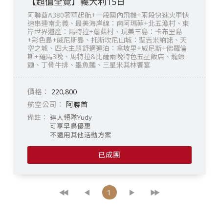
【超值全覽】義大利15日
阿聯酋A380奢華起航+一段國內飛機+兩段快速火車快
速串連南北義、最美海岸線：南阿瑪菲+北五漁村、東
岸世界遺產：馬特拉+蘑菇村、玩美三島：卡布里島
+彩色島+威尼斯島、托斯坎尼山城：聖吉米納諾、天
空之城、四大主題舒適連泊：拿坡里+威尼斯+佛羅倫
斯+羅馬3晚、馬特拉&比薩兩晚特色五星飯店、龍蝦
麵、丁骨牛排、墨魚麵、三星米其林饗宴
220,800
阿聯酋
達人領隊Yudy
可享早鳥優惠
不適用其他活動方案
已成團
1