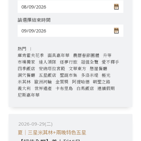
請選擇結束時間
熱門
庫肯霍夫花季
面具嘉年華
農曆春節團體
升等
市場獨家
達人領隊
逐夢行旅
超值全覽
愛不釋手
四季飯店
安納塔拉宮殿
文華東方
懸崖餐廳
洞穴餐廳
五星飯店
聖誕市集
多洛米堤
極光
米其林
歐洲河輪
金質獎
阿提哈德
朝聖之路
義大利
世界遺產
卡布里島
白馬飯店
連續假期
尼斯嘉年華
2026-09-29(二)
夏｜三星米其林+兩晚特色五星