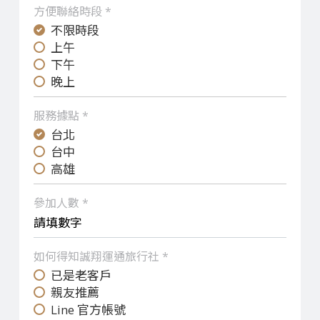
方便聯絡時段 *
不限時段
上午
下午
晚上
服務據點 *
台北
台中
高雄
參加人數 *
如何得知誠翔運通旅行社 *
已是老客戶
親友推薦
Line 官方帳號