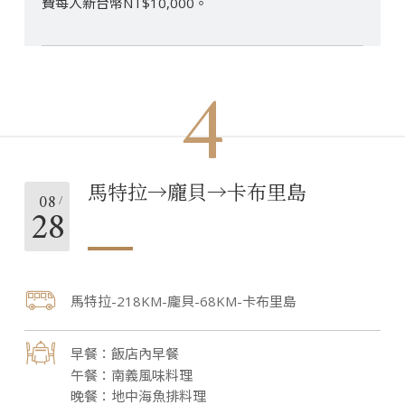
費每人新台幣NT$10,000。
4
馬特拉→龐貝→卡布里島
08
28
馬特拉-218KM-龐貝-68KM-卡布里島
飯店內早餐
南義風味料理
地中海魚排料理