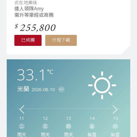
式在地美味
達人領隊Amy
需升等豪經或商務
255,800
已成團
行程下載
33.1
33.0
35.3
34.9
36.6
33.7
°C
°C
°C
°C
°C
°C
米蘭
阿瑪菲
佛羅倫斯
卡布里島
羅馬
威尼斯
一
一
一
一
一
一
2026-08-10
2026-08-10
2026-08-10
2026-08-10
2026-08-10
2026-08-10
11
11
11
11
11
11
12
12
12
12
12
12
13
13
13
13
13
13
14
14
14
14
14
14
15
15
15
15
15
15
二
二
二
二
二
二
三
三
三
三
三
三
四
四
四
四
四
四
五
五
五
五
五
五
六
六
六
六
六
六
雨天
無雲
無雲
無雲
無雲
雨天
雨天
多雲
多雲
多雲
多雲
雨天
雨天
無雲
多雲
無雲
無雲
多雲
無雲
多雲
無雲
多雲
雨天
多雲
無雲
無雲
多雲
無雲
多雲
無雲