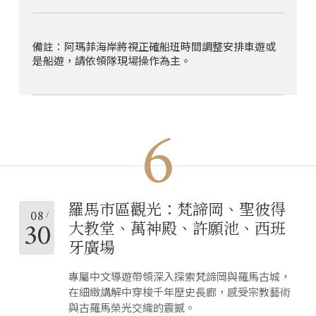
阿瑪菲海岸將視正確船班時間調整安排車遊或
是船遊，請依領隊現場操作為主。
6
羅馬市區觀光：梵諦岡、聖彼得
08
30
大教堂、萬神殿、許願池、西班
牙廣場
專屬中文導遊帶領深入探索梵諦岡與羅馬古城，
在細緻講解中穿梭千年歷史長廊，感受宗教藝術
與古羅馬榮光交織的震撼。