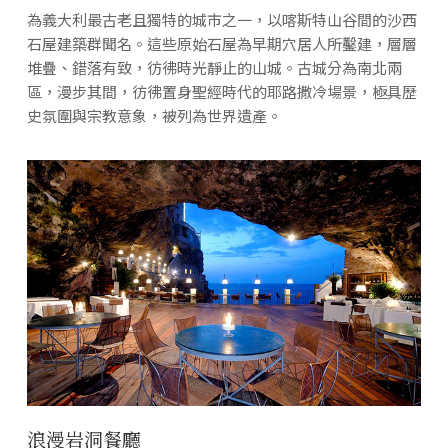
為義大利最古老且獨特的城市之一，以喀斯特山谷間的沙西
石屋建築群聞名。這些原始石屋為早期穴居人所鑿建，層層
堆疊、錯落有致，彷彿時光靜止的山城。古城分為南北兩
區，漫步其間，彷彿置身聖經時代的耶路撒冷場景，極具歷
史氛圍與宗教意象，被列為世界遺產。
浪漫岩洞餐廳