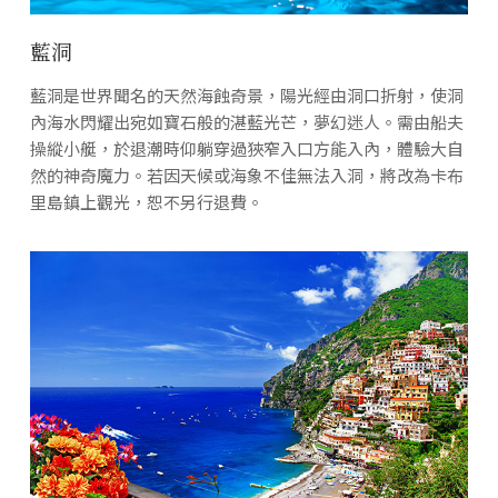
藍洞
藍洞是世界聞名的天然海蝕奇景，陽光經由洞口折射，使洞
內海水閃耀出宛如寶石般的湛藍光芒，夢幻迷人。需由船夫
操縱小艇，於退潮時仰躺穿過狹窄入口方能入內，體驗大自
然的神奇魔力。若因天候或海象不佳無法入洞，將改為卡布
里島鎮上觀光，恕不另行退費。