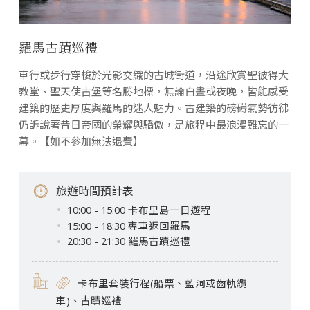
羅馬古蹟巡禮
車行或步行穿梭於光影交織的古城街道，沿途欣賞聖彼得大
教堂、聖天使古堡等名勝地標，無論白晝或夜晚，皆能感受
建築的歷史厚度與羅馬的迷人魅力。古建築的磅礡氣勢彷彿
仍訴說著昔日帝國的榮耀與驕傲，是旅程中最浪漫難忘的一
幕。【如不參加無法退費】
旅遊時間預計表
10:00 - 15:00 卡布里島一日遊程
15:00 - 18:30 專車返回羅馬
20:30 - 21:30 羅馬古蹟巡禮
卡布里套裝行程(船票、藍洞或齒軌纜
車)、古蹟巡禮