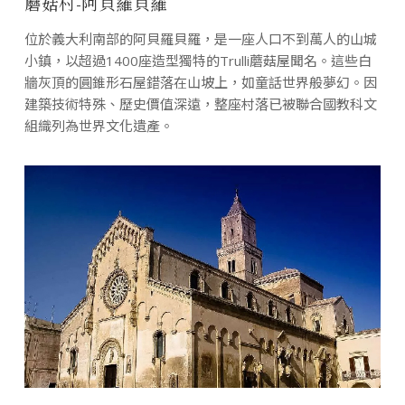
蘑菇村-阿貝羅貝羅
位於義大利南部的阿貝羅貝羅，是一座人口不到萬人的山城
小鎮，以超過1400座造型獨特的Trulli蘑菇屋聞名。這些白
牆灰頂的圓錐形石屋錯落在山坡上，如童話世界般夢幻。因
建築技術特殊、歷史價值深遠，整座村落已被聯合國教科文
組織列為世界文化遺產。