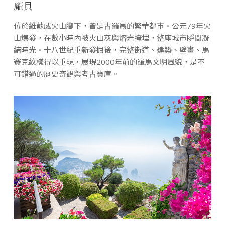
龐貝
位於維蘇威火山腳下，曾是古羅馬的繁華都市。公元79年火
山爆發，在數小時內被火山灰與熔岩掩埋，整座城市瞬間凝
結時光。十八世紀重新發掘後，完整街道、建築、壁畫、馬
賽克紋樣得以重現，展現2000年前的羅馬文明風貌，是不
可錯過的歷史奇觀與考古寶庫。