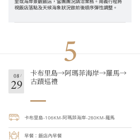
里或海岸景觀飯店，當團團況請洽業務。南義行程將
視飯店落點及天候海象狀況做前後順序彈性調整。
5
卡布里島→阿瑪菲海岸→羅馬→
08
29
古蹟巡禮
卡布里島-106KM-阿瑪菲海岸-280KM-羅馬
飯店內早餐