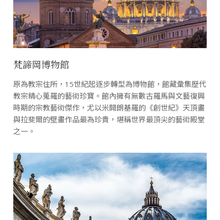
梵諦岡博物館
原為教宗住所，15世紀起逐步轉型為博物館，館藏彙集歷代
教宗精心蒐羅的藝術珍寶。館內擁有無數古羅馬與文藝復興
時期的宗教藝術傑作，尤以米開朗基羅的《創世紀》天頂畫
與拉斐爾的壁畫作品最為珍貴，堪稱世界最頂尖的藝術殿堂
之一。