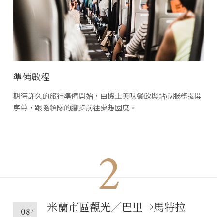
準備啟程
期待許久的旅行準備開始，由機上美味餐飲與貼心服務揭開
序幕，跟隨領隊的腳步前往夢想國度。
2
米蘭市區觀光／巴里→馬特拉
08