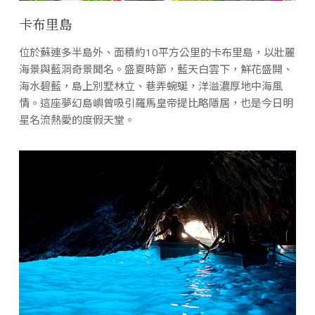
卡布里島
位於蘇連多半島外、面積約10平方公里的卡布里島，以壯麗
海景與藍洞奇景聞名。盛夏時節，藍天白雲下，鮮花盛開、
海水碧藍，島上別墅林立、巷弄蜿蜒，洋溢濃厚地中海風
情。這座夢幻島嶼曾吸引羅馬皇帝提比略隱居，也是今日明
星名流熱愛的度假天堂。