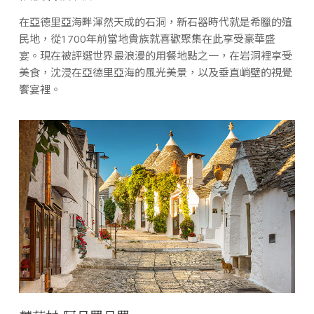
在亞德里亞海畔渾然天成的石洞，新石器時代就是希臘的殖
民地，從1700年前當地貴族就喜歡聚集在此享受豪華盛
宴。現在被評選世界最浪漫的用餐地點之一，在岩洞裡享受
美食，沈浸在亞德里亞海的風光美景，以及垂直峭壁的視覺
饗宴裡。