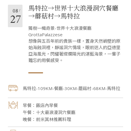
馬特拉→世界十大浪漫洞穴餐廳
08
27
→蘑菇村→馬特拉
獨樹一幟奇景-世界十大浪漫餐廳
GrottaPalazzese
想像與五百年前的貴族一樣，置身天然峭壁的原
始海蝕洞裡，靜謐洞穴情境，眼前迷人的亞德里
亞海風光，閃耀著燦爛陽光的湛藍海景，一輩子
難忘的用餐感受。
馬特拉-109KM-餐廳-30KM-蘑菇村-68KM-馬特拉
飯店內早餐
十大最浪漫洞穴餐廳
前米其林推薦料理