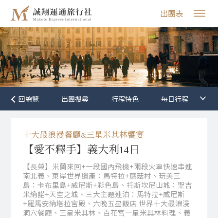
出團表
行程特色
十大最浪漫餐廳&三星米其林饗宴
【愛不釋手】義大利14日
【長榮】米蘭來回+一段國內飛機+兩段火車快速串連
南北義、東岸世界遺產：馬特拉+蘑菇村、玩美三
島：卡布里島+威尼斯+彩色島、托斯坎尼山城：聖吉
米納諾+天空之城、三大主題連泊：馬特拉+威尼斯
+羅馬安納塔拉宮殿、六晚五星飯店 世界十大最浪漫
洞穴餐廳、三星米其林、百花宮一星米其林料理、義