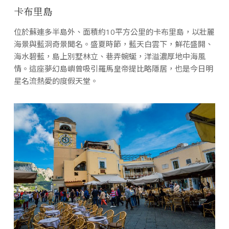
卡布里島
位於蘇連多半島外、面積約10平方公里的卡布里島，以壯麗
海景與藍洞奇景聞名。盛夏時節，藍天白雲下，鮮花盛開、
海水碧藍，島上別墅林立、巷弄蜿蜒，洋溢濃厚地中海風
情。這座夢幻島嶼曾吸引羅馬皇帝提比略隱居，也是今日明
星名流熱愛的度假天堂。