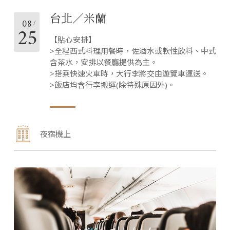
台北／米蘭
08
25
【貼心安排】
>全程西式料理用餐時，佐酒水或軟性飲料、中式
含茶水，安排以餐廳提供為主。
>搭乘快速火車時，大行李將交由遊覽車運送。
>飯店均含行李搬運(除特殊原因外)。
夜宿機上