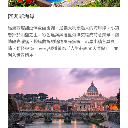
阿瑪菲海岸
從波西塔諾延伸至薩雷諾，是義大利最迷人的海岸線。小鎮
懸掛於山壁之上，彩色建築與湛藍海洋交織成詩意美景。熱
情陽光灑落，蜿蜒曲折的道路風光無限，沿岸小鎮各具風
情，難怪被Discovery頻道譽為「人生必訪50大景點」，並
列入世界遺產。