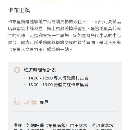
卡布里鎮
卡布里鎮是體驗地中海島嶼風情的最佳入口。沿街可見精品
店與香氛小舖林立，鎮上飄散著檸檬香氣，是當地最具代表
性的氣味。走進翁貝托一世廣場，宛如置身島民生活的中心
舞台，處處可感受悠閒與優雅交織的獨特氛圍，是深入認識
卡布里人文魅力不可錯過的一站。
旅遊時間預計表
14:00 - 16:00 專人導覽龐貝古城
18:00 - 19:00 搭船前往卡布里島
龐貝
如遇旺季卡布里島飯店供不應求，將改宿拿坡