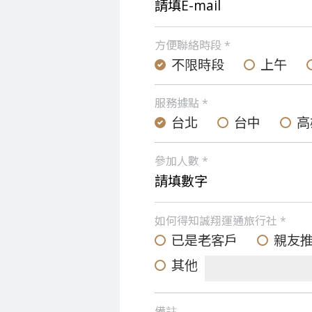
方便聯絡時段 *
不限時段
上午
服務據點 *
台北
台中
高
參加人數 *
如何得知誠翔運通旅行社 *
已是老客戶
親友
其他
備註