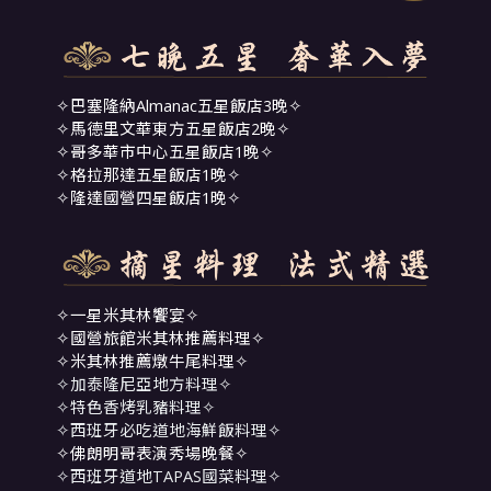
✧巴塞隆納Almanac五星飯店3晚✧
✧馬德里文華東方五星飯店2晚✧
✧哥多華市中心五星飯店1晚✧
✧格拉那達五星飯店1晚✧
✧隆達國營四星飯店1晚✧
✧一星米其林饗宴✧
✧國營旅館米其林推薦料理✧
✧米其林推薦燉牛尾料理✧
✧加泰隆尼亞地方料理✧
✧特色香烤乳豬料理✧
✧西班牙必吃道地海鮮飯料理✧
✧佛朗明哥表演秀場晚餐✧
✧西班牙道地TAPAS國菜料理✧