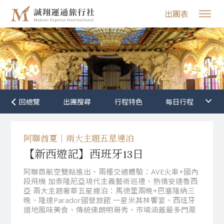
出團表
行程特色
阿聯酋夏｜兩大主題五星連泊
【新西遊記】西班牙13日
阿聯酋航空雙點進出、兩種交通體驗：AVE火車+國內
段飛機 加泰隆尼亞現代主義藝術巡禮、熱情安達魯西
亞 兩大主題奢華五星連泊：馬德里兩晚+巴塞隆納三
晚、隆達Parador國營旅館 一星米其林饗宴、西班牙
道地風味美食、傳統佛朗明哥秀、市場涵蓋最多門票