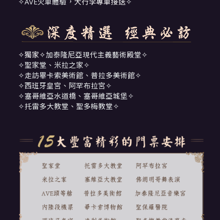
✧AVE火車體驗，
大行李專車接送
✧
✧獨家✧
加泰隆尼亞現代主義藝術殿堂✧
✧聖家堂、米拉之家✧
✧走訪畢卡索美術館、普拉多美術館✧
✧西班牙皇宮、阿罕布拉宮✧
✧塞哥維亞水道橋、塞哥維亞城堡✧
✧托雷多大教堂、聖多梅教堂✧