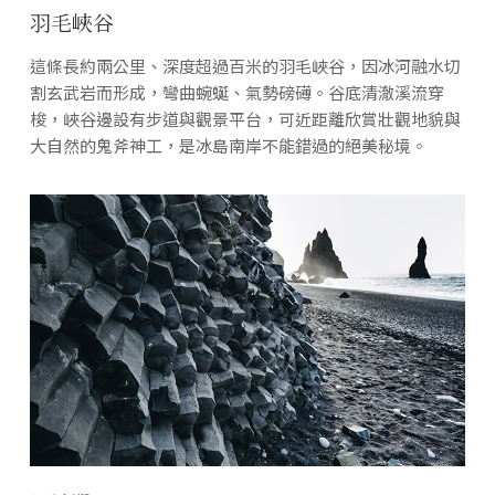
羽毛峽谷
這條長約兩公里、深度超過百米的羽毛峽谷，因冰河融水切
割玄武岩而形成，彎曲蜿蜒、氣勢磅礡。谷底清澈溪流穿
梭，峽谷邊設有步道與觀景平台，可近距離欣賞壯觀地貌與
大自然的鬼斧神工，是冰島南岸不能錯過的絕美秘境。