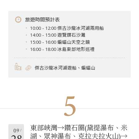
旅遊時間預計表
10:00 - 12:00 傑古沙龍冰河湖兩用船
14:00 - 15:00 遊覽鑽石沙灘
15:00 - 16:00 蝙蝠山天空之鏡
16:00 - 18:00 冰島東部地形巡禮
傑古沙龍冰河湖遊船、蝙蝠山
5
東部峽灣→鑽石圈(黛提瀑布、米
09
湖、眾神瀑布、克拉夫拉火山)→