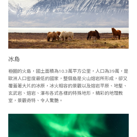
冰島
極圈的火島，國土面積為10.3萬平方公里，人口為39萬，是
歐洲人口密度最低的國家，整個島是火山熔岩所形成，卻又
覆蓋著大片的冰原，冰火相容的景觀以及熔岩平原、地塹、
玄武岩、熔岩、瀑布各式各樣的特殊地形，精彩的地理教
室，景觀奇特、令人驚艷。