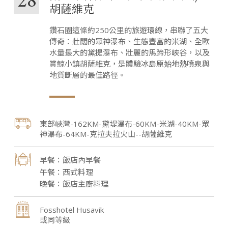
28
胡薩維克
鑽石圈這條約250公里的旅遊環線，串聯了五大
傳奇：壯闊的眾神瀑布、生態豐富的米湖、全歐
水量最大的黛提瀑布、壯麗的馬蹄形峽谷，以及
賞鯨小鎮胡薩維克，是體驗冰島原始地熱噴泉與
地質斷層的最佳路徑。
東部峽灣-162KM-黛堤瀑布-60KM-米湖-40KM-眾
神瀑布-64KM-克拉夫拉火山--胡薩維克
飯店內早餐
西式料理
飯店主廚料理
Fosshotel Husavik
或同等級