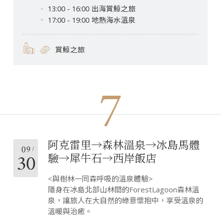
13:00 - 16:00 出海賞鯨之旅
17:00 - 19:00 地熱海水溫泉
賞鯨之旅
7
阿克雷里→森林溫泉→冰島馬體
09
30
驗→犀牛石→西岸飯店
<與樹林一同森呼吸的溫泉體驗>
隱身在冰島北部山林間的ForestLagoon森林溫
泉，讓旅人在大自然的綠意懷抱中，享受溫泉的
溫暖與治癒。