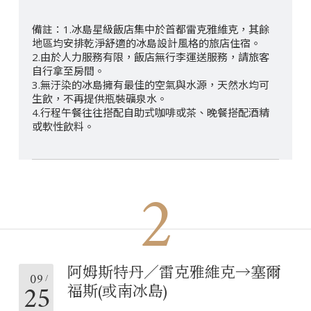
1.冰島星級飯店集中於首都雷克雅維克，其餘
地區均安排乾淨舒適的冰島設計風格的旅店住宿。
2.由於人力服務有限，飯店無行李運送服務，請旅客
自行拿至房間。
3.無汙染的冰島擁有最佳的空氣與水源，天然水均可
生飲，不再提供瓶裝礦泉水。
4.行程午餐往往搭配自助式咖啡或茶、晚餐搭配酒精
或軟性飲料。
2
阿姆斯特丹／雷克雅維克→塞爾
09
25
福斯(或南冰島)