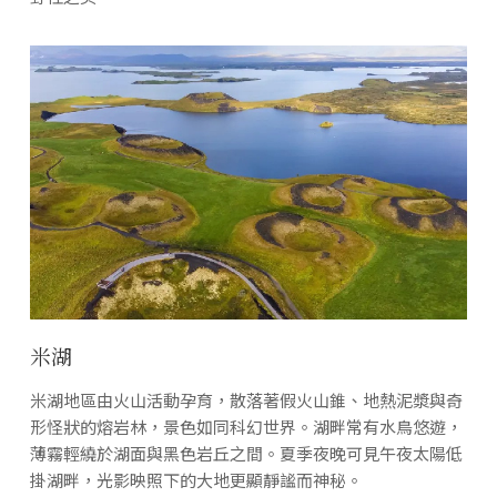
米湖
米湖地區由火山活動孕育，散落著假火山錐、地熱泥漿與奇
形怪狀的熔岩林，景色如同科幻世界。湖畔常有水鳥悠遊，
薄霧輕繞於湖面與黑色岩丘之間。夏季夜晚可見午夜太陽低
掛湖畔，光影映照下的大地更顯靜謐而神秘。