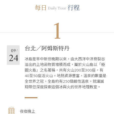
每日
行程
Daily Tour
1
台北／阿姆斯特丹
09
24
冰島是早中新世晚期以來，由大西洋中洋脊裂谷
溢出的上地函物質堆積而成，屬於火山島以「極
圈火島」之名著稱，共有火山200至300座，有
40至50座活火山。地熱資源豐富，溫泉的數量是
全世界之冠，全島約有250個鹼性溫泉。就讓誠
翔帶您深度探索這個冰與火的世界地理教室。
夜宿機上