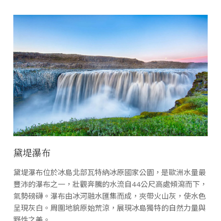
黛堤瀑布
黛堤瀑布位於冰島北部瓦特納冰原國家公園，是歐洲水量最
豐沛的瀑布之一，壯觀奔騰的水流自44公尺高處傾瀉而下，
氣勢磅礴。瀑布由冰河融水匯集而成，夾帶火山灰，使水色
呈現灰白。周圍地貌原始荒涼，展現冰島獨特的自然力量與
野性之美。