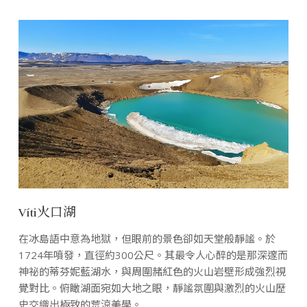
Víti火口湖
在冰島語中意為地獄，但眼前的景色卻如天堂般靜謐。於
1724年噴發，直徑約300公尺。其最令人心醉的是那深邃而
神祕的蒂芬妮藍湖水，與周圍赭紅色的火山岩壁形成強烈視
覺對比。俯瞰湖面宛如大地之眼，靜謐氛圍與激烈的火山歷
史交織出極致的荒涼美學。