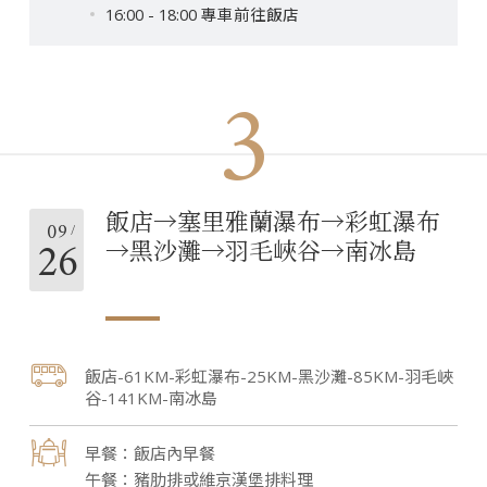
16:00 - 18:00 專車前往飯店
3
飯店→塞里雅蘭瀑布→彩虹瀑布
09
26
→黑沙灘→羽毛峽谷→南冰島
飯店-61KM-彩虹瀑布-25KM-黑沙灘-85KM-羽毛峽
谷-141KM-南冰島
飯店內早餐
豬肋排或維京漢堡排料理