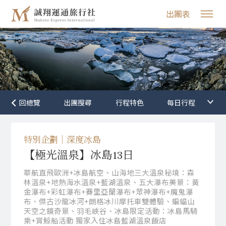
出團表
行程特色
特別企劃｜深度冰島
【極光溫泉】冰島13日
華航直飛歐洲+冰島航空、山海地三大溫泉秘境：森
林溫泉+地熱海水溫泉+藍湖溫泉、五大瀑布美景：黃
金瀑布+彩虹瀑布+賽里亞蘭瀑布+眾神瀑布+魔鬼瀑
布、傑古沙龍冰河+朗格冰川摩托車雙體驗、蝙蝠山
天空之鏡奇景、羽毛峽谷、冰島限定活動：冰島馬騎
乘+賞鯨船活動 獨家入住冰島藍湖溫泉飯店