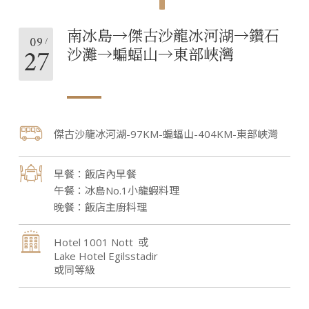
南冰島→傑古沙龍冰河湖→鑽石
09
27
沙灘→蝙蝠山→東部峽灣
傑古沙龍冰河湖-97KM-蝙蝠山-404KM-東部峽灣
飯店內早餐
冰島No.1小龍蝦料理
飯店主廚料理
Hotel 1001 Nott
Lake Hotel Egilsstadir
或同等級