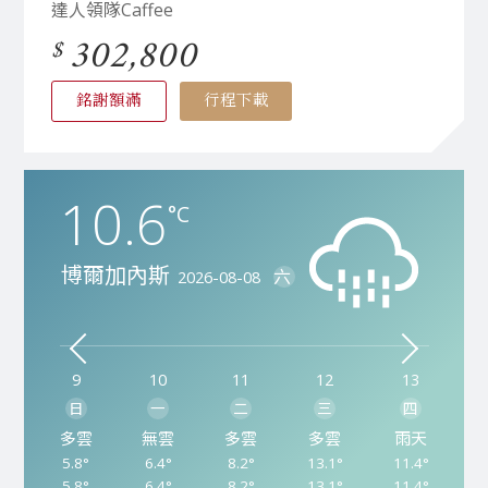
達人領隊Caffee
302,800
銘謝額滿
行程下載
10.6
11.5
23.9
7.5
°C
°C
°C
°C
博爾加內斯
雷克雅維克
阿姆斯特丹
胡薩維克
六
六
六
六
2026-08-08
2026-08-08
2026-08-08
2026-08-08
9
9
9
9
10
10
10
10
11
11
11
11
12
12
12
12
13
13
13
13
日
日
日
日
一
一
一
一
二
二
二
二
三
三
三
三
四
四
四
四
多雲
多雲
雨天
多雲
無雲
無雲
多雲
多雲
多雲
無雲
多雲
多雲
多雲
多雲
無雲
多雲
雨天
雨天
多雲
雨天
18.1°
5.8°
7.7°
5.6°
20.6°
9.2°
6.4°
6.2°
11.0°
13.5°
8.2°
9.2°
13.1°
13.2°
12.7°
10.5°
11.4°
12.6°
17.5°
9.7°
18.1°
5.8°
7.7°
5.6°
20.6°
9.2°
6.4°
6.2°
11.0°
13.5°
8.2°
9.2°
13.1°
13.2°
12.7°
10.5°
11.4°
12.6°
17.5°
9.7°