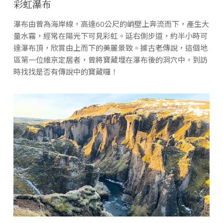
彩虹瀑布
瀑布由曾為海岸線，高達60公尺的峭壁上奔流而下，產生大
量水霧，經常在陽光下可見彩虹。延右側步道，約半小時可
達瀑布頂，欣賞由上而下的美麗景致。據古老傳說，這個地
區第一位維京定居者，曾將寶藏埋在瀑布後的洞穴中，到訪
時找找是否有傳說中的寶藏囉！