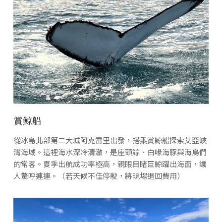
賞鯨船
從冰島北部第二大城阿克雷里出發，搭乘賞鯨船探索艾亞峽
灣海域。這裡海水深冷清澈，是座頭鯨、白喙海豚與海鳥們
的常客。夏季出航成功率極高，親眼目睹巨鯨躍出海面，讓
人驚呼連連。（若天候不佳停駛，將現場退回費用）