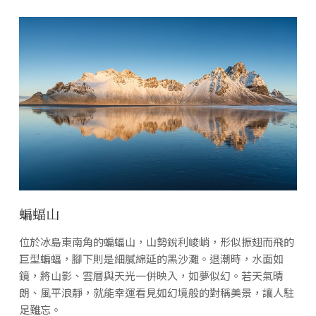
蝙蝠山
位於冰島東南角的蝙蝠山，山勢銳利峻峭，形似振翅而飛的
巨型蝙蝠，腳下則是細膩綿延的黑沙灘。退潮時，水面如
鏡，將山影、雲層與天光一併映入，如夢似幻。若天氣晴
朗、風平浪靜，就能幸運看見如幻境般的對稱美景，讓人駐
足難忘。