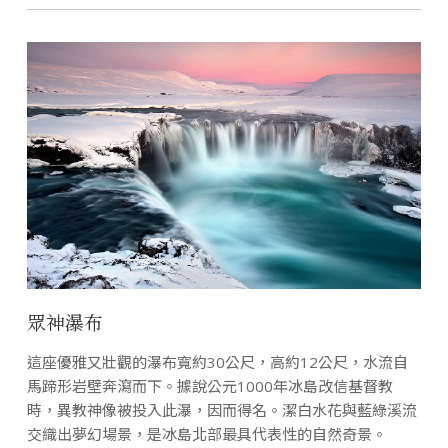
眾神瀑布
這座優雅又壯觀的瀑布寬約30公尺，高約12公尺，水流自
馬蹄形岩壁奔瀉而下。據說公元1000年冰島改信基督教
時，異教神像被投入此瀑，因而得名。潔白水花與藍綠溪流
交織出夢幻場景，是冰島北部最具代表性的自然奇景。