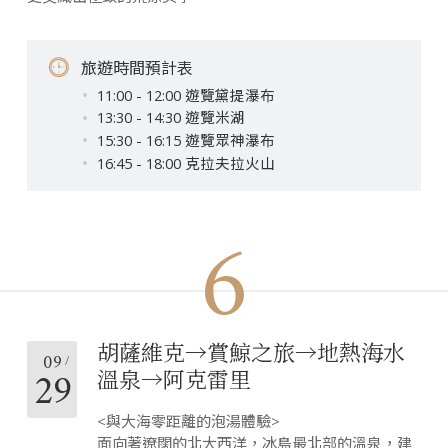
旅遊時間預計表
11:00 - 12:00 遊覽黛提瀑布
13:30 - 14:30 遊覽米湖
15:30 - 16:15 遊覽眾神瀑布
16:45 - 18:00 克拉夫拉火山
6
胡薩維克→賞鯨之旅→地熱海水
09
29
溫泉→阿克雷里
<與大海零距離的泡湯體驗>
面向著遼闊的北大西洋，冰島最北部的溫泉，建