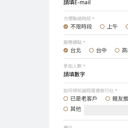
方便聯絡時段 *
不限時段
上午
服務據點 *
台北
台中
高
參加人數 *
如何得知誠翔運通旅行社 *
已是老客戶
親友
其他
備註