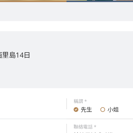
里島14日
稱謂 *
先生
小姐
聯絡電話 *