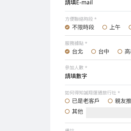
方便聯絡時段 *
不限時段
上午
服務據點 *
台北
台中
高
參加人數 *
如何得知誠翔運通旅行社 *
已是老客戶
親友
其他
備註