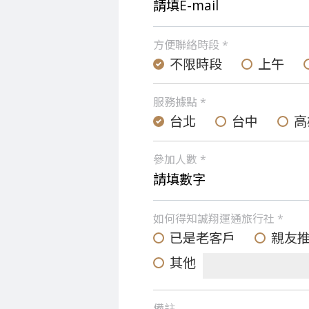
方便聯絡時段 *
不限時段
上午
服務據點 *
台北
台中
高
參加人數 *
如何得知誠翔運通旅行社 *
已是老客戶
親友
其他
備註