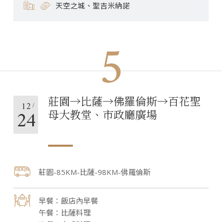
天空之城、聖吉米納諾
5
莊園→比薩→佛羅倫斯→百花聖
12
24
母大教堂、市政廳廣場
莊園-85KM-比薩-98KM-佛羅倫斯
飯店內早餐
比薩料理