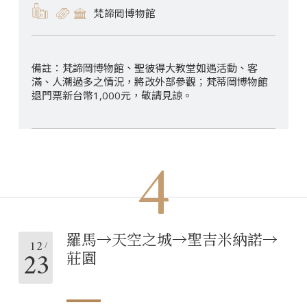
梵諦岡博物館
梵諦岡博物館、聖彼得大教堂如遇活動、客
滿、人潮過多之情況，將改外部參觀；梵蒂岡博物館
退門票新台幣1,000元，敬請見諒。
4
羅馬→天空之城→聖吉米納諾→
12
23
莊園