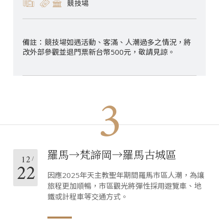
競技場
競技場如遇活動、客滿、人潮過多之情況，將
改外部參觀並退門票新台幣500元，敬請見諒。
3
羅馬→梵諦岡→羅馬古城區
12
22
因應2025年天主教聖年期間羅馬市區人潮，為讓
旅程更加順暢，市區觀光將彈性採用遊覽車、地
鐵或計程車等交通方式。