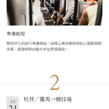
準備啟程
期待許久的旅行準備開始，由機上美味餐飲與貼心服務揭開
序幕，跟隨領隊的腳步前往夢想國度。
2
杜拜／羅馬→競技場
12
21