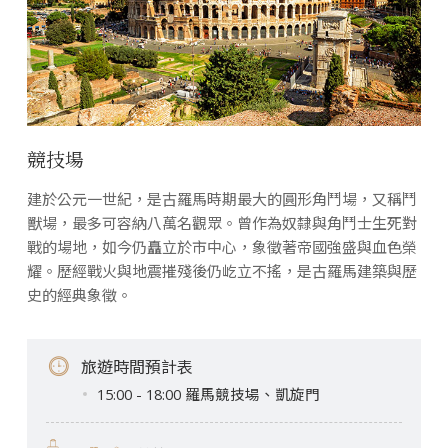
競技場
建於公元一世紀，是古羅馬時期最大的圓形角鬥場，又稱鬥
獸場，最多可容納八萬名觀眾。曾作為奴隸與角鬥士生死對
戰的場地，如今仍矗立於市中心，象徵著帝國強盛與血色榮
耀。歷經戰火與地震摧殘後仍屹立不搖，是古羅馬建築與歷
史的經典象徵。
旅遊時間預計表
15:00 - 18:00 羅馬競技場、凱旋門