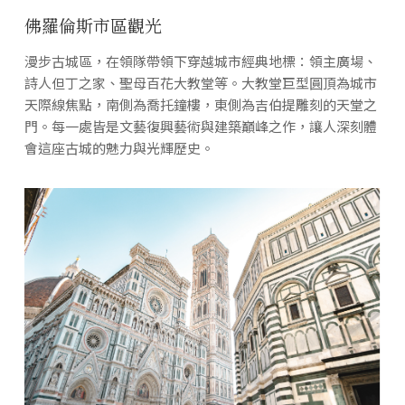
佛羅倫斯市區觀光
漫步古城區，在領隊帶領下穿越城市經典地標：領主廣場、
詩人但丁之家、聖母百花大教堂等。大教堂巨型圓頂為城市
天際線焦點，南側為喬托鐘樓，東側為吉伯提雕刻的天堂之
門。每一處皆是文藝復興藝術與建築巔峰之作，讓人深刻體
會這座古城的魅力與光輝歷史。