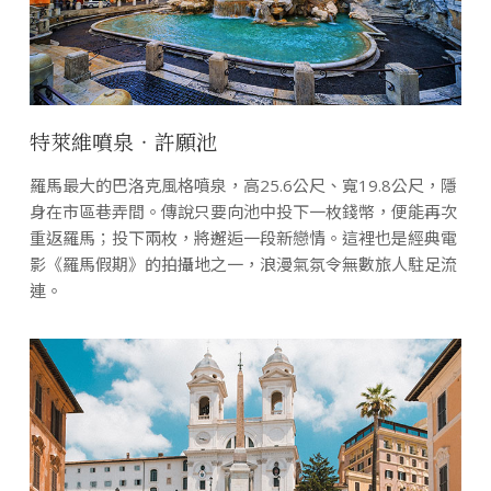
特萊維噴泉‧許願池
羅馬最大的巴洛克風格噴泉，高25.6公尺、寬19.8公尺，隱
身在市區巷弄間。傳說只要向池中投下一枚錢幣，便能再次
重返羅馬；投下兩枚，將邂逅一段新戀情。這裡也是經典電
影《羅馬假期》的拍攝地之一，浪漫氣氛令無數旅人駐足流
連。