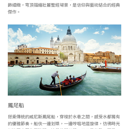
飾細緻，穹頂描繪壯麗聖經場景，是信仰與藝術結合的經典
傑作。
鳳尾船
搭乘傳統的威尼斯鳳尾船，穿梭於水巷之間，感受水都獨有
的優雅節奏。船伕一邊划槳，一邊哼唱地道旋律，彷彿時光