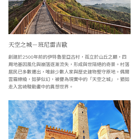
天空之城－班尼雷吉歐
創建於2500年前的伊特魯里亞古村，孤立於山丘之巔，四
周地基因風化與崩落逐漸流失，形成與世隔絕的奇景。村落
居民已多數遷出，唯餘少數人家與歷史建物堅守原地。偶爾
雲霧繚繞，如夢似幻，被譽為現實中的「天空之城」，猶如
走入宮崎駿動畫中的異想世界。