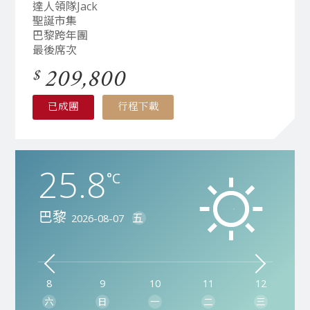
達人領隊Jack
聖誕市集
巴黎跨年團
最後席次
209,800
已成團
行程下載
25.8
32.0
20.1
31.5
33.8
°C
°C
°C
°C
°C
巴黎
威尼斯
尼斯
羅馬
佛羅倫斯
五
五
五
五
五
2026-08-07
2026-08-07
2026-08-07
2026-08-07
2026-08-07
8
8
8
8
8
9
9
9
9
9
10
10
10
10
10
11
11
11
11
11
12
12
12
12
12
六
六
六
六
六
日
日
日
日
日
一
一
一
一
一
二
二
二
二
二
三
三
三
三
三