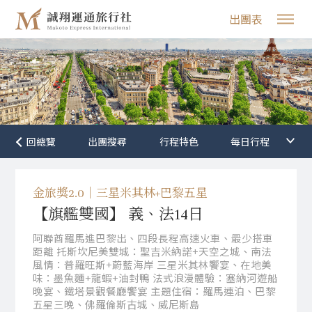
出團表
行程特色
金旅獎2.0｜三星米其林+巴黎五星
【旗艦雙國】 義、法14日
阿聯酋羅馬進巴黎出、四段長程高速火車、最少搭車
距離 托斯坎尼美雙城：聖吉米納諾+天空之城、南法
風情：普羅旺斯+蔚藍海岸 三星米其林饗宴、在地美
味：墨魚麵+龍蝦+油封鴨 法式浪漫體驗：塞納河遊船
晚宴、鐵塔景觀餐廳饗宴 主題住宿：羅馬連泊、巴黎
五星三晚、佛羅倫斯古城、威尼斯島