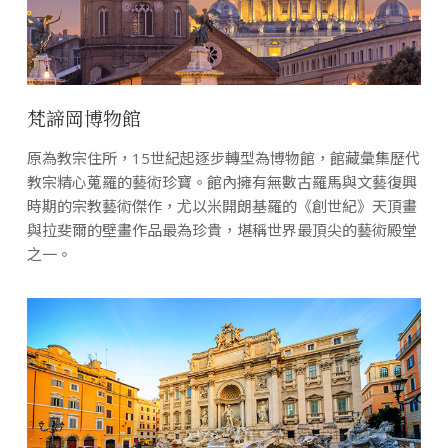
梵諦岡博物館
原為教宗住所，15世紀起逐步轉型為博物館，館藏彙集歷代
教宗精心蒐羅的藝術珍寶。館內擁有無數古羅馬與文藝復興
時期的宗教藝術傑作，尤以米開朗基羅的《創世紀》天頂畫
與拉斐爾的壁畫作品最為珍貴，堪稱世界最頂尖的藝術殿堂
之一。