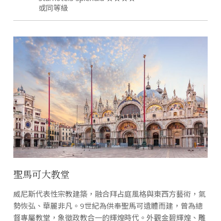
或同等級
聖馬可大教堂
威尼斯代表性宗教建築，融合拜占庭風格與東西方藝術，氣
勢恢弘、華麗非凡。9世紀為供奉聖馬可遺體而建，曾為總
督專屬教堂，象徵政教合一的輝煌時代。外觀金碧輝煌、雕