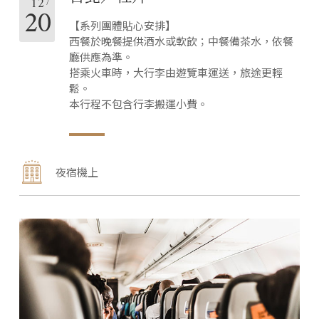
12
20
【系列團體貼心安排】
西餐於晚餐提供酒水或軟飲；中餐備茶水，依餐
廳供應為準。
搭乘火車時，大行李由遊覽車運送，旅途更輕
鬆。
本行程不包含行李搬運小費。
夜宿機上